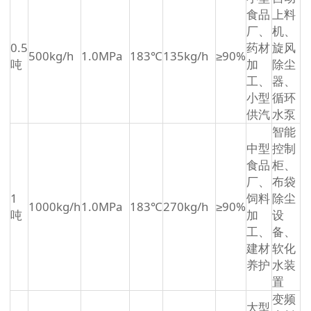
食品
上料
厂、
机、
0.5
药材
旋风
500kg/h
1.0MPa
183℃
135kg/h
≥90%
吨
加
除尘
工、
器、
小型
循环
供汽
水泵
智能
中型
控制
食品
柜、
厂、
布袋
1
饲料
除尘
1000kg/h
1.0MPa
183℃
270kg/h
≥90%
吨
加
设
工、
备、
建材
软化
养护
水装
置
变频
大型