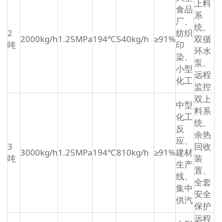
上料
食品
系
厂、
统、
2
纺织
2000kg/h
1.25MPa
194℃
540kg/h
≥91%
双循
吨
印
环水
染、
泵、
小型
远程
化工
监控
双上
中型
料系
化工
统、
反
余热
应、
3
回收
3000kg/h
1.25MPa
194℃
810kg/h
≥91%
建材
吨
装
生产
置、
线、
全套
集中
安全
供汽
保护
远程