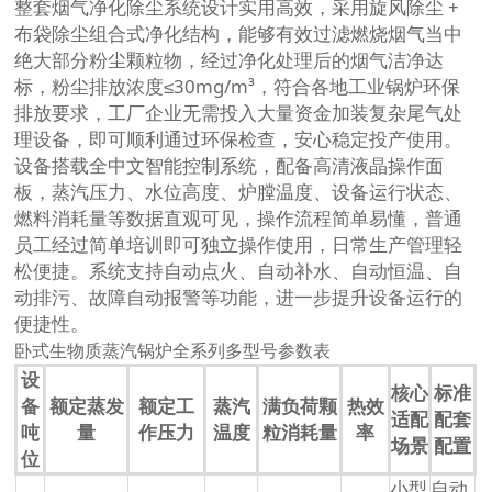
整套烟气净化除尘系统设计实用高效，采用旋风除尘 +
布袋除尘组合式净化结构，能够有效过滤燃烧烟气当中
绝大部分粉尘颗粒物，经过净化处理后的烟气洁净达
标，粉尘排放浓度≤30mg/m³，符合各地工业锅炉环保
排放要求，工厂企业无需投入大量资金加装复杂尾气处
理设备，即可顺利通过环保检查，安心稳定投产使用。
设备搭载全中文智能控制系统，配备高清液晶操作面
板，蒸汽压力、水位高度、炉膛温度、设备运行状态、
燃料消耗量等数据直观可见，操作流程简单易懂，普通
员工经过简单培训即可独立操作使用，日常生产管理轻
松便捷。系统支持自动点火、自动补水、自动恒温、自
动排污、故障自动报警等功能，进一步提升设备运行的
便捷性。
卧式生物质蒸汽锅炉全系列多型号参数表
设
核心
标准
备
额定蒸发
额定工
蒸汽
满负荷颗
热效
适配
配套
吨
量
作压力
温度
粒消耗量
率
场景
配置
位
小型
自动