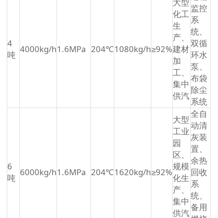
大型
监控
化工
系
生
统、
产、
4
双循
4000kg/h
1.6MPa
204℃
1080kg/h
≥92%
建材
吨
环水
加
泵、
工、
布袋
集中
除尘
供汽
系统
全自
大型
动清
工业
灰装
园
置、
区、
余热
6
规模
6000kg/h
1.6MPa
204℃
1620kg/h
≥92%
回收
吨
化生
系
产、
统、
集中
备用
供汽