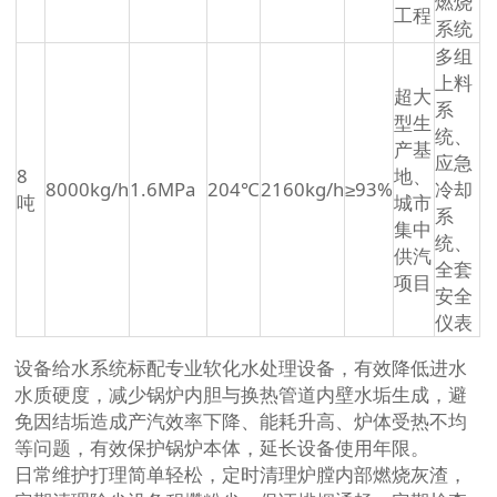
燃烧
工程
系统
多组
上料
超大
系
型生
统、
产基
应急
8
地、
8000kg/h
1.6MPa
204℃
2160kg/h
≥93%
冷却
吨
城市
系
集中
统、
供汽
全套
项目
安全
仪表
设备给水系统标配专业软化水处理设备，有效降低进水
水质硬度，减少锅炉内胆与换热管道内壁水垢生成，避
免因结垢造成产汽效率下降、能耗升高、炉体受热不均
等问题，有效保护锅炉本体，延长设备使用年限。
日常维护打理简单轻松，定时清理炉膛内部燃烧灰渣，