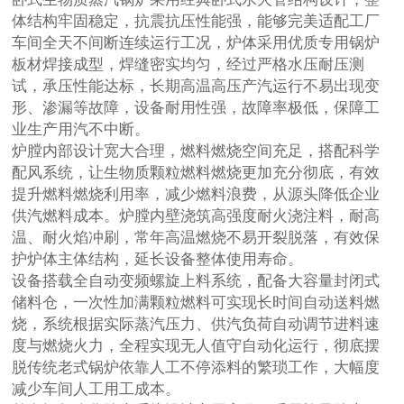
体结构牢固稳定，抗震抗压性能强，能够完美适配工厂
车间全天不间断连续运行工况，炉体采用优质专用锅炉
板材焊接成型，焊缝密实均匀，经过严格水压耐压测
试，承压性能达标，长期高温高压产汽运行不易出现变
形、渗漏等故障，设备耐用性强，故障率极低，保障工
业生产用汽不中断。
炉膛内部设计宽大合理，燃料燃烧空间充足，搭配科学
配风系统，让生物质颗粒燃料燃烧更加充分彻底，有效
提升燃料燃烧利用率，减少燃料浪费，从源头降低企业
供汽燃料成本。炉膛内壁浇筑高强度耐火浇注料，耐高
温、耐火焰冲刷，常年高温燃烧不易开裂脱落，有效保
护炉体主体结构，延长设备整体使用寿命。
设备搭载全自动变频螺旋上料系统，配备大容量封闭式
储料仓，一次性加满颗粒燃料可实现长时间自动送料燃
烧，系统根据实际蒸汽压力、供汽负荷自动调节进料速
度与燃烧火力，全程实现无人值守自动化运行，彻底摆
脱传统老式锅炉依靠人工不停添料的繁琐工作，大幅度
减少车间人工用工成本。