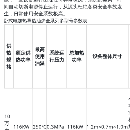
间自动切断电源停止运行，从源头杜绝各类安全事故发
生，日常使用安全系数极高。
卧式电加热导热油炉全系列多型号参数表
供
最高
热
额定供
系统运
总加热
使用
设备整体尺寸
规
热功率
行压力
功率
油温
格
10
万
116KW
250℃
0.3MPa
116KW
1.2m×0.7m×1.0m