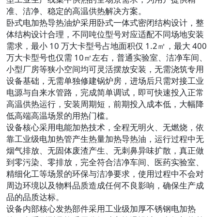
准、洁净、稳定的高温供热解决方案。
卧式电加热导热油炉采用卧式一体式密闭结构设计，整
体结构设计合理，不同吨位型号对应适配不同场地安装
需求，最小 10 万大卡型号占地面积仅 1.2㎡，最大 400
万大卡型号也仅需 10㎡左右，普通实验室、洁净车间、
小型厂房等狭小空间均可灵活摆放安装，无需浇筑专用
设备基础，无需单独修建锅炉房，进场后只需对接工业
电源与自来水管路，完成简单调试，即可快速投入正常
高温供热运行，安装周期短，前期投入成本低，大幅降
低高端高温场景的用热门槛。
设备核心采用电能加热技术，全程无明火、无燃烧，依
靠工业级电加热管产生热量加热导热油，运行过程中无
烟气排放、无固体废渣产生、无刺鼻异味扩散，真正做
到零污染、零排放，完全符合洁净车间、医药实验室、
精细化工等场景的环保与洁净要求，使用过程中不会对
周边环境以及物料品质造成任何不良影响，确保生产成
品的品质达标。
设备内部核心发热部件采用工业级加厚不锈钢电加热