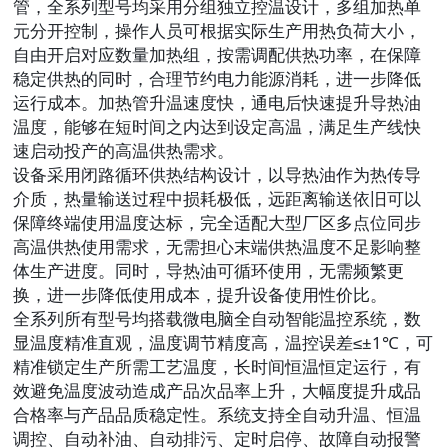
管，全系列型号均采用分组独立控温设计，多组加热单
元分开控制，操作人员可根据实际生产用热负荷大小，
自由开启对应数量加热组，按需调配供热功率，在保障
稳定供热的同时，合理节约电力能源消耗，进一步降低
运行成本。加热管升温速度快，通电后快速提升导热油
温度，能够在短时间之内达到设定高温，满足生产线快
速启动投产的高温供热需求。
设备采用闭路循环供热结构设计，以导热油作为热传导
介质，热量输送过程中损耗极低，远距离输送依旧可以
保障终端使用温度达标，完全适配大型厂区多点位同步
高温供热使用需求，无需担心末端供热温度不足影响整
体生产进度。同时，导热油可循环使用，无需频繁更
换，进一步降低使用成本，提升设备使用性价比。
全系列所有型号均搭载微电脑全自动智能温控系统，数
显温度精准直观，温度调节精度高，温控误差≤±1℃，可
精准锁定生产所需工艺温度，长时间恒温恒定运行，有
效避免温度波动造成产品次品率上升，大幅度提升成品
合格率与产品品质稳定性。系统支持全自动升温、恒温
调控、自动补油、自动排污、定时启停、故障自动报警