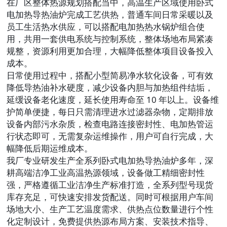
在厂区整体热源规划搭配当中，高温生产区域使用卧式
电加热导热油炉完成工艺供热，普通车间日常采暖以及
员工生活热水供应，可以搭配电加热热水锅炉组合使
用，共用一套供电系统与控制系统，整体场地布局紧凑
规整，资源利用更加合理，大幅降低整体项目设备投入
成本。
日常使用过程中，搭配小型简易净水软化设备，可有效
降低导热油补水硬度，减少设备内胆与加热组件结垢，
延缓设备老化速度，延长使用寿命至 10 年以上。设备维
护简单便捷，每日只需清理进水过滤器杂物，定期排放
设备内部污水杂质，检查电路连接密封性、电加热管运
行状态即可，无需复杂运维操作，用户可自行完成，大
幅降低后期运维成本。
我厂专业研发生产全系列卧式电加热导热油炉多年，深
耕高端洁净工业高温热源领域，设备做工精细密封性
强，严格遵循工业洁净生产标准打造，全系列型号现货
库存充足，可快速安排发货配送。同时可根据用户车间
场地大小、生产工艺温度需求、供热点位数量进行个性
化定制设计，免费提供热源布局方案、安装技术指导、