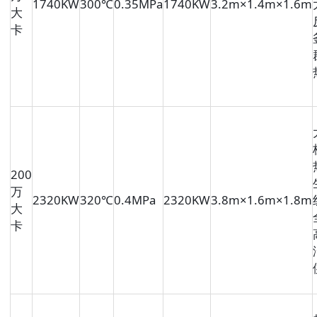
1740KW
300℃
0.35MPa
1740KW
3.2m×1.4m×1.6m
大
卡
200
万
2320KW
320℃
0.4MPa
2320KW
3.8m×1.6m×1.8m
大
卡