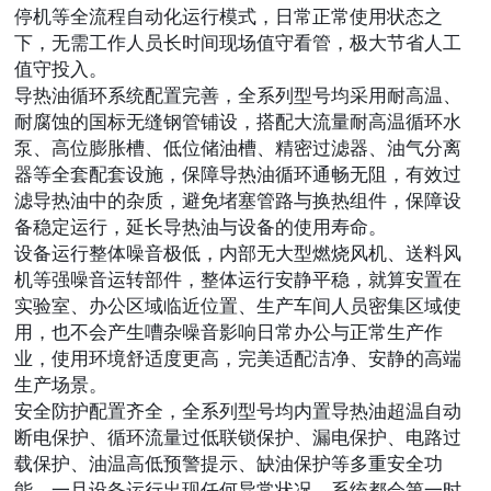
停机等全流程自动化运行模式，日常正常使用状态之
下，无需工作人员长时间现场值守看管，极大节省人工
值守投入。
导热油循环系统配置完善，全系列型号均采用耐高温、
耐腐蚀的国标无缝钢管铺设，搭配大流量耐高温循环水
泵、高位膨胀槽、低位储油槽、精密过滤器、油气分离
器等全套配套设施，保障导热油循环通畅无阻，有效过
滤导热油中的杂质，避免堵塞管路与换热组件，保障设
备稳定运行，延长导热油与设备的使用寿命。
设备运行整体噪音极低，内部无大型燃烧风机、送料风
机等强噪音运转部件，整体运行安静平稳，就算安置在
实验室、办公区域临近位置、生产车间人员密集区域使
用，也不会产生嘈杂噪音影响日常办公与正常生产作
业，使用环境舒适度更高，完美适配洁净、安静的高端
生产场景。
安全防护配置齐全，全系列型号均内置导热油超温自动
断电保护、循环流量过低联锁保护、漏电保护、电路过
载保护、油温高低预警提示、缺油保护等多重安全功
能，一旦设备运行出现任何异常状况，系统都会第一时