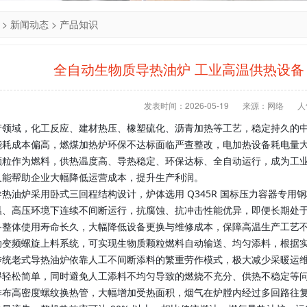
>
新闻动态
>
产品知识
全自动生物质导热油炉 工业高温供热设备
发表时间：2026-05-19
来源：网络
人
产领域，化工反应、建材热压、橡塑硫化、沥青加热等工艺，稳定持久的
能耗成本偏高，燃煤加热炉环保不达标面临严查整改，电加热设备耗电量
颗粒作为燃料，供热温度高、导热稳定、环保达标、全自动运行，成为工
又能帮助企业大幅降低运营成本，提升生产利润。
热油炉采用卧式三回程结构设计，炉体选用 Q345R 国标压力容器专
温、高压环境下连续不间断运行，抗腐蚀、抗冲击性能优异，即便长期处
备整体使用寿命长久，大幅降低设备更换与维修成本，保障高温生产工艺
动变频螺旋上料系统，可实现生物质颗粒燃料自动输送、均匀添料，根据
传统老式导热油炉依靠人工不间断添料的繁重劳作模式，极大减少采暖运
得轻松简单，同时避免人工添料不均匀导致的燃烧不充分、供热不稳定等
排布高密度螺纹换热管，大幅增加受热面积，烟气在炉膛内经过多回路往