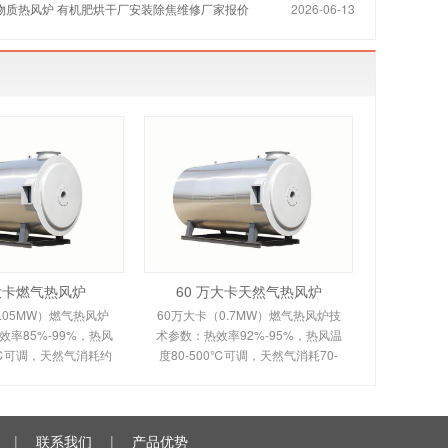
生物质热风炉 有机肥烘干厂安装除焦维修厂家报价
2026-06-13
万大卡燃气热风炉
60 万大卡天然气热风炉
.05MW）燃气热风炉
60万大卡（0.7MW）燃气热风炉技
率85%-99%，热风
术参数：热效率92%-95%，热风温
0℃可调，天然气消耗约
度80-500℃可调，天然气消耗70-
。剖析多头螺旋槽片/涡壳
120m³/h。剖析烟风分离间接换热原
理、间接换热技术及全
理、室燃技术及全自动控制。适用
控制。适用于化工
于食品、粮食、物料烘干
|
联系我们
|
产品优势