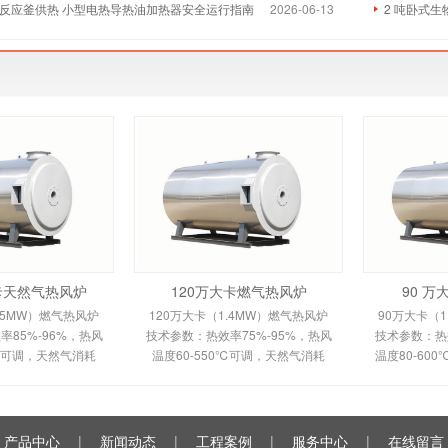
反应釜供热 小型电热导热油加热器安全运行指南
2026-06-13
2 吨卧式
大卡天然气热风炉
120万大卡燃气热风炉
90 
.5MW）燃气热风炉
120万大卡（1.4MW）燃气热风炉
90万大卡（1
85%-96%，热风
技术参数：热效率75%-95%，热风
技术参数：热效
0℃可调，天然气消耗
温度60-550℃可调，天然气消耗
温度80-60
m³/h，鼓风机功率
120-150m³/h。剖析多头螺旋槽片/
100m³/h
多头螺旋槽片/双套管
全钢板套筒换热原理、间接换热技
平焰换热原
间接换热技术及
术及全自动控制。适用于
自动安全
产品中心
|
新闻动态
|
工程案例
|
服务中心
|
在线留言