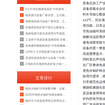
是食品加工产
设备搭载全自
0.5-6 吨生物质热风炉 中药材有机肥烘干线整套热源应用方案
0
时长等核心数
电热蒸汽设备厂家供货，立式电加热蒸汽发生器洁净供汽全套解决方案
1
≤±2℃，完
免检电热蒸汽设备厂家供货，立式电加热蒸汽发生器各吨位采购成本分析
2
用功能，日常
生物质热风炉烘干线怎么配套全厂热源？多吨位锅炉改造维保一站式方案
3
导热油循环系
免检电蒸汽发生器使用与节电指南，全吨位配置解析
4
效解决远距离
工业烘干热源设备选购指南 生物质热风炉源头厂家
5
避免堵塞管路
农林废料燃烧热风炉 中药材菌棒烘干风管安装锅炉厂家
6
设备内置一整
LDR2.0 立式电热蒸汽发生器详解，水路防垢与电气绝缘故障检修指南
7
高低预警提示
高温恒温供热选什么设备？生物质导热油炉管路清洗与炉膛维修实体厂家
8
同时发出声光
2 吨卧式生物质热风炉多少钱一台 烘干热风管道安装炉膛除焦维修厂家
9
在厂区整体热
质热水锅炉组
际用汽需求，
文章排行
日常规范化运
燃烧机燃烧头
电热水锅炉功率参数详解：从家用小型到工业级应用
0
及设备使用寿
2025年电热水锅炉价格全解析｜家用/商用成本对比+选购指南
1
炉内所有导热
锅炉压力容器使用登记管理办法：流程、参数与注意事项
2
我厂专业研发