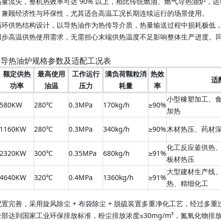
量流失，整机热效率可达 90% 以上，相比传统燃油、燃气导热油炉，运行
，兼顾经济性与环保性，尤其适合高温工况长期连续运行的场景使用。
循环供热结构设计，以导热油作为热传导介质，热量输送过程中损耗极低
同步高温供热使用需求，无需担心末端供热温度不足影响整体生产进度。
质导热油炉规格参数及适配工况表
额定供热
最高使用
工作运行
满负荷颗粒消
热效
适
功率
油温
压力
耗量
率
小型橡塑加工、
580KW
280℃
0.3MPa
170kg/h
≥90%
加热
1160KW
280℃
0.3MPa
340kg/h
≥90%
木材热压、药材
化工反应釜供热
2320KW
300℃
0.35MPa
680kg/h
≥91%
板材热压
大型建材生产线
4640KW
320℃
0.4MPa
1360kg/h
≥91%
热、精细化工
置完善，采用旋风除尘 + 布袋除尘 + 脱硫装置多重净化工艺，经过多
部达到国家工业环保排放标准，粉尘排放浓度≤30mg/m³，氮氧化物排放