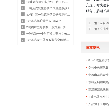
10吨燃气锅炉多少钱一台？10吨燃气设备热效率与价格关系
3
充足，可快速
一吨蒸汽发生器的产气量是多少？
4
服务，后期长期
如何计算一吨锅炉的天然气消耗？效率、热值和蒸汽参数
5
1吨蒸汽锅炉等于多少kW？
6
上一篇：全自动
2吨锅炉型号参数、蒸汽量计算、燃气锅炉耗气量是多少？
7
下一篇：立式生
一吨锅炉一小时产多少蒸汽？效率计算与选型指南
8
1吨蒸汽发生器参数型号全解析：高效节能选型
9
推荐资讯
0.5-6 吨生
免检电热蒸汽设备
免检电蒸汽发生
农林废料燃烧热
高温恒温供热选什
1 吨电蒸汽发生
产品烘干专用热源