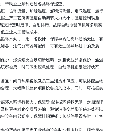
题，帮助企业顺利通过各类环保巡查。
温度、循环流量、炉膛温度、燃料消耗量、烟气温度、运行
根据生产工艺所需温度自动调节火力大小，温度控制误差
系统支持定时启停、自动排污、故障自动报警停机等多项实
降低企业人工管理成本。
温循环水泵，一用一备设计，保障导热油循环通畅无阻，有
过滤器、油气分离器等配件，可有效过滤导热油中的杂质，
锁保护、燃烧熄火自动切断燃料、炉膛负压异常保护、油温
系统都会第一时间做出应急处理，自动停机锁定运行状态，
，普通车间日常采暖以及员工生活热水供应，可以搭配生物
加合理，大幅降低整体项目设备投入成本。同时，可根据实
查循环水泵运行状态，保障导热油循环通畅无阻；定期清理
，及时更换老化变质导热油，避免油质变差影响供热效率以
除尘设备内部积尘，保障排烟通畅；长期停用设备时，排空
设备均严格按照国家工业特种设备制造标准打造，现货库存