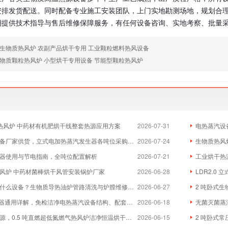
安排发货配送。同时配备专业施工安装团队，上门实地勘测场地，规划合
提供技术指导与售后维修保障服务，有任何设备咨询、实地考察、批量采购需
生物质热风炉 农副产品烘干专用 工业颗粒燃料热风设备
物质颗粒热风炉 小型烘干专用设备 节能型颗粒热风炉
物质热风炉 中药材有机肥烘干线整套热源应用方案
2026-07-31
电热蒸汽设
厂家供货，立式电加热蒸汽发生器各吨位采购成本分析
2026-07-24
生物质热风炉
器使用与节电指南，全吨位配置解析
2026-07-21
工业烘干热
风炉 中药材菌棒烘干风管安装锅炉厂家
2026-06-28
LDR2.0
么设备？生物质导热油炉管路清洗与炉膛维修实体厂家
2026-06-27
2 吨卧式生
器通用详解，免检洁净电热蒸汽设备结构、配套与维保全指南
2026-06-18
无菌灭菌蒸
，0.5 吨直燃超低氮燃气热风炉洁净恒温烘干方案
2026-06-15
2 吨卧式常