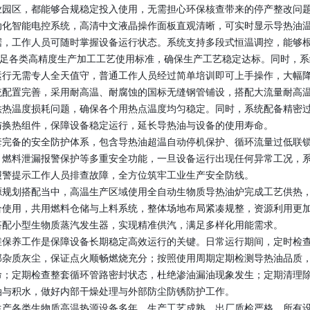
业园区，都能够合规稳定投入使用，无需担心环保核查带来的停产整改问
动化智能电控系统，高清中文液晶操作面板直观清晰，可实时显示导热油
据，工作人员可随时掌握设备运行状态。系统支持多段式恒温调控，能够
全满足各类高精度生产加工工艺使用标准，确保生产工艺稳定达标。同时，
运行无需专人全天值守，普通工作人员经过简单培训即可上手操作，大幅
统配置完善，采用耐高温、耐腐蚀的国标无缝钢管铺设，搭配大流量耐高
供热温度损耗问题，确保各个用热点温度均匀稳定。同时，系统配备精密
与换热组件，保障设备稳定运行，延长导热油与设备的使用寿命。
套完备的安全防护体系，包含导热油超温自动停机保护、循环流量过低联
、燃料泄漏报警保护等多重安全功能，一旦设备运行出现任何异常工况，
报警提示工作人员排查故障，全方位筑牢工业生产安全防线。
源规划搭配当中，高温生产区域使用全自动生物质导热油炉完成工艺供热
合使用，共用燃料仓储与上料系统，整体场地布局紧凑规整，资源利用更
搭配小型生物质蒸汽发生器，实现精准供汽，满足多样化用能需求。
维保养工作是保障设备长期稳定高效运行的关键。日常运行期间，定时检
部杂质灰尘，保证点火顺畅燃烧充分；按照使用周期定期检测导热油品质
命；定期检查整套循环管路密封状态，杜绝渗油漏油现象发生；定期清理
油与积水，做好内部干燥处理与外部防尘防锈防护工作。
生产各类生物质高温热源设备多年，生产工艺成熟，出厂质检严格，所有