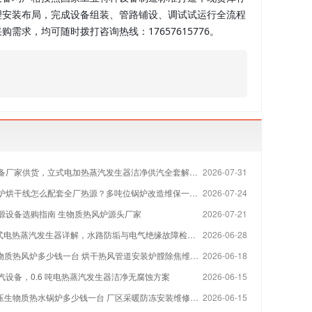
理安装布局，完成设备组装、管路铺设、调试试运行全流程
求，均可随时拨打咨询热线：17657615776。
备厂家供货，立式电加热蒸汽发生器洁净供汽全套解决方案
2026-07-31
烘干线怎么配套全厂热源？多吨位锅炉改造维保一站式方案
2026-07-24
源设备选购指南 生物质热风炉源头厂家
2026-07-21
 立式电热蒸汽发生器详解，水路防垢与电气绝缘故障检修指南
2026-06-28
物质热风炉多少钱一台 烘干热风管道安装炉膛除焦维修厂家
2026-06-18
汽设备，0.6 吨电热蒸汽发生器洁净无腐蚀方案
2026-06-15
压生物质热水锅炉多少钱一台 厂区采暖防冻安装维修厂家
2026-06-15