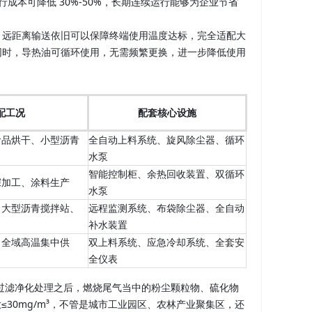
成本可降低 30%-50%，长期连续运行能够为企业节省
，远距离输送依旧可以保障终端使用温度达标，完全适配大
同时，导热油可循环使用，无需频繁更换，进一步降低使用
配工况
配套核心设施
食品烘干、小型沥青
全自动上料系统、旋风除尘器、循环
水泵
智能控制柜、余热回收装置、双循环
深加工、涂料生产
水泵
、大型沥青搅拌站、
远程监测系统、布袋除尘器、全自动
补水装置
、全域高温集中供
双上料系统、应急冷却系统、全套安
全仪表
重过滤净化处理之后，燃烧尾气当中的粉尘颗粒物、硫化物
≤30mg/m³，不管是城市工业园区、农林产业聚集区，还