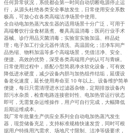
任何异常状况，系统都会第一时间自动切断电源停止运
行，从源头杜绝各类安全事故发生，日常使用安全系数
极高，可放心在各类高端洁净场景中使用。
全自动电加热蒸汽发生器的适用场景十分广泛，可用于
高端餐饮行业食材蒸煮、餐具高温消毒；医药行业手术
器械、诊疗用品灭菌消毒；实验室实验加温、样品处
理；电子加工行业元器件清洗、高温固化；洁净车间产
品热缩、物料加温等多个高端场景，凭借洁净、安全、
便捷、高效的优势，深受各类高端用户的认可与青睐。
日常使用过程中，搭配小型简易净水软化设备，可有效
降低进水硬度，减少设备内胆与加热组件结垢，延缓设
备老化速度，延长使用寿命至 10 年以上。设备维护简单
便捷，每日只需清理进水过滤器杂物，定期排放设备内
部污水杂质，检查电路连接密封性、电加热管运行状态
即可，无需复杂运维操作，用户可自行完成，大幅降低
后期运维成本。
我厂常年批量生产供应全系列全自动电加热蒸汽发生
器，现货储备充足，支持标准规格快速发货，同时可根
据用户特殊用汽需求、场地尺寸限制、洁净等级要求，