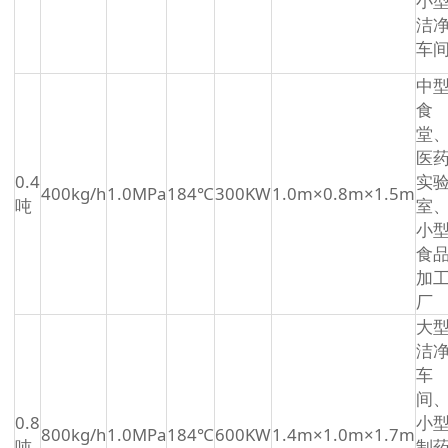
小
洁
车
中
食
堂
医
0.4
实
400kg/h
1.0MPa
184℃
300KW
1.0m×0.8m×1.5m
吨
室
小
食
加
厂
大
洁
车
间
0.8
小
800kg/h
1.0MPa
184℃
600KW
1.4m×1.0m×1.7m
吨
制