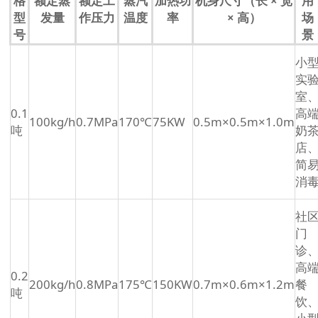
格
额定蒸
额定工
蒸汽
加热功
机身尺寸（长 × 宽
用
型
发量
作压力
温度
率
× 高）
场
号
景
小
实
室
0.1
高
100kg/h
0.7MPa
170℃
75KW
0.5m×0.5m×1.0m
吨
奶
店
简
消
社
门
诊
高
0.2
200kg/h
0.8MPa
175℃
150KW
0.7m×0.6m×1.2m
餐
吨
饮