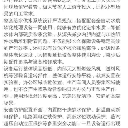
间现场值守看管，极大节省人工值守投入，适配小型场
景的用工需求。
整套给水供水系统设计严谨规范，搭配配套全自动水质
软化处理设备一同使用，能够有效优化进水水质，降低
水体内部硬质杂质含量，从源头减少内胆内壁与加热组
件水垢堆积附着问题，不仅能够长久保障设备稳定高效
的产汽效率，还可以有效保护核心加热部件，延缓设备
整体老化速度，大幅度延长设备整体使用寿命，减少后
期配件更换与设备维修成本。
设备运行整体噪音极低，内部无大型燃烧风机、送料风
机等强噪音运转部件，整体运行安静平稳，就算安置在
实验室、办公区域临近位置、生产车间人员密集区域使
用，也不会产生嘈杂噪音影响日常办公与正常生产作
业，使用环境舒适度更高，完美适配洁净、安静的高端
场景。
安全防护配置齐全，内置防干烧缺水保护、超温自动断
电保护、电路漏电过载保护、高低水位联动保护、蒸汽
超压自动泄压保护等多重安全功能，一旦设备运行出现