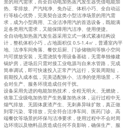
景的用汽需求，而全自动电加热蒸汽发生器凭借电能加
热、零排放、产汽纯净、免办证、体积小巧、全自动运
行等核心优势，完美契合这类小型洁净场景的用汽需
求，成为小型商用、工业洁净用汽的首选设备，既能满
足各类用汽需求，又能保障用汽洁净、使用便捷。
全自动电加热蒸汽发生器采用立式一体式紧凑结构设
计，整机体积小巧，占地面积仅 0.5-1.4㎡，普通室内平
地、洁净车间角落、餐饮后厨、门诊储物间等狭小空间
均可摆放安装，无需浇筑专用设备基础，无需单独修建
锅炉房，进场后只需对接工业电源与自来水管路，完成
简单调试，即可快速投入正常产汽运行，安装周期短，
前期投入成本低，完美适配狭小、洁净的使用场景，不
会对生产、服务环境造成任何干扰。
设备采用先进的电能加热技术，全程无明火、无燃烧，
依靠工业级电加热管产生热量加热水体，运行过程中无
烟气排放、无固体废渣产生、无刺鼻异味扩散，真正做
到零污染、零排放，完全符合洁净车间、医药门诊、高
端餐饮等场景的环保与洁净要求，使用过程中不会对周
边环境以及物料品质造成任何不良影响，确保生产、服