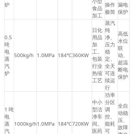
小型
炉
操作
漏电
食品
极简
保护
加工
蒸汽
日化
纯
高低
0.5
用品
净、
水位
吨
加
压力
联
电
工、
稳
500kg/h
1.0MPa
184℃
360KW
动、
蒸
包装
定、
超温
汽
行业
全天
断电
炉
热缩
可连
保护
工艺
续运
行
功率
中小
分区
全自
1 吨
型洁
调
动稳
电
净车
控、
压、
蒸
1000kg/h
1.0MPa
184℃
720KW
间、
能耗
故障
汽
医药
可