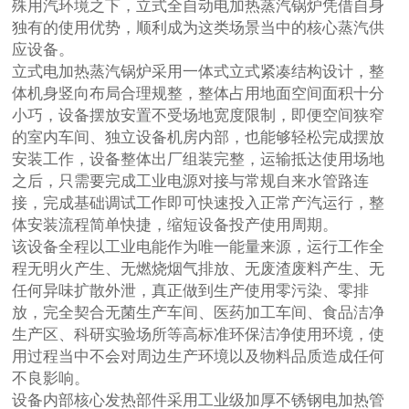
殊用汽环境之下，立式全自动电加热蒸汽锅炉凭借自身
独有的使用优势，顺利成为这类场景当中的核心蒸汽供
应设备。
立式电加热蒸汽锅炉采用一体式立式紧凑结构设计，整
体机身竖向布局合理规整，整体占用地面空间面积十分
小巧，设备摆放安置不受场地宽度限制，即便空间狭窄
的室内车间、独立设备机房内部，也能够轻松完成摆放
安装工作，设备整体出厂组装完整，运输抵达使用场地
之后，只需要完成工业电源对接与常规自来水管路连
接，完成基础调试工作即可快速投入正常产汽运行，整
体安装流程简单快捷，缩短设备投产使用周期。
该设备全程以工业电能作为唯一能量来源，运行工作全
程无明火产生、无燃烧烟气排放、无废渣废料产生、无
任何异味扩散外泄，真正做到生产使用零污染、零排
放，完全契合无菌生产车间、医药加工车间、食品洁净
生产区、科研实验场所等高标准环保洁净使用环境，使
用过程当中不会对周边生产环境以及物料品质造成任何
不良影响。
设备内部核心发热部件采用工业级加厚不锈钢电加热管