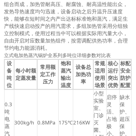
组合而成，加热管耐高压、耐腐蚀、耐高温性能出众，
发热导热速度均匀迅速，设备启动之后升温升压速度
快，能够在短时间之内产出达标标准饱和蒸汽，满足生
产线快速启动投产的用汽需求，多组加热管采用分组独
立控制模式，使用过程当中可以根据实际用汽量大小，
自由开启对应数量加热组件，按需调配供热功率，合理
节约电力能源消耗。
立式电加热蒸汽锅炉全系列多吨位详细参数对比表
设
饱和
常规
核心
标配
常用额
设备总
备
每小时额
蒸汽
适用
运行
安全
定工作
加热功
吨
定蒸发量
输出
使用
突出
防护
压力
率
位
温度
场景
优势
配置
小型
启停
缺水
实验
0.3
灵
保
室、
吨
活、
护、
门诊
电
占地
超压
300kg/h
0.8MPa
175℃
216KW
灭
蒸
极
保
菌、
汽
小、
护、