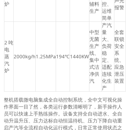
声光
炉
辅料
控、
报警
生产
运维
简单
产汽
中型
量
全套
无菌
大、
联锁
2 吨
生产
负荷
安全
电
线、
稳
系
蒸
2000kg/h
1.25MPa
194℃
1440KW
集中
定、
统、
汽
式洁
适配
应急
炉
净供
连续
泄压
汽
化生
装置
产
整机搭载微电脑集成全自动控制系统，全中文可视化操
作界面一目了然，各类运行参数清晰明了，新手操作人
员可以快速上手熟练操作。设备支持全自动进水、全自
动升温升压、压力达标自动恒温待机、压力下降自动重
启产汽等全流程自动化运行模式，日常正常使用状态之