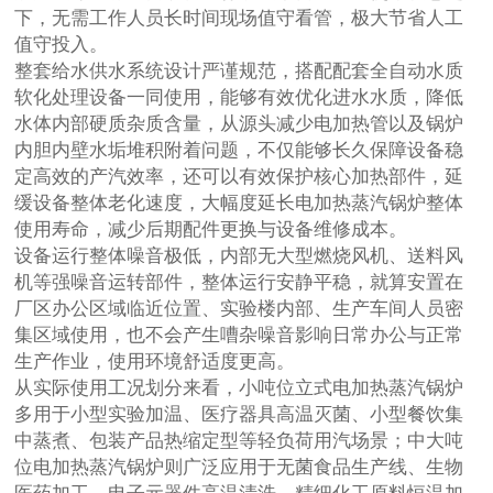
下，无需工作人员长时间现场值守看管，极大节省人工
值守投入。
整套给水供水系统设计严谨规范，搭配配套全自动水质
软化处理设备一同使用，能够有效优化进水水质，降低
水体内部硬质杂质含量，从源头减少电加热管以及锅炉
内胆内壁水垢堆积附着问题，不仅能够长久保障设备稳
定高效的产汽效率，还可以有效保护核心加热部件，延
缓设备整体老化速度，大幅度延长电加热蒸汽锅炉整体
使用寿命，减少后期配件更换与设备维修成本。
设备运行整体噪音极低，内部无大型燃烧风机、送料风
机等强噪音运转部件，整体运行安静平稳，就算安置在
厂区办公区域临近位置、实验楼内部、生产车间人员密
集区域使用，也不会产生嘈杂噪音影响日常办公与正常
生产作业，使用环境舒适度更高。
从实际使用工况划分来看，小吨位立式电加热蒸汽锅炉
多用于小型实验加温、医疗器具高温灭菌、小型餐饮集
中蒸煮、包装产品热缩定型等轻负荷用汽场景；中大吨
位电加热蒸汽锅炉则广泛应用于无菌食品生产线、生物
医药加工、电子元器件高温清洗、精细化工原料恒温加