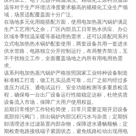
温等对于生产环境洁净度要求极高的规模化工业生产领
域，场景适配覆盖面十分广泛。
在场地多元化用能搭配方面，使用电加热蒸汽锅炉满足
生产工艺用汽之余，厂区内部员工日常热水供应、办公
区域冬季恒温采暖等基础用热需求，还可以搭配同系列
立式电加热热水锅炉配套使用，两套设备共用一套进水
供水管路，电路独立分开控制运行，布局整齐简洁，互
不干扰独立工作，全面覆盖场地之内所有用电用热需
求。
该系列电加热蒸汽锅炉严格按照国家工业特种设备制造
标准精工打造，做工扎实品质可靠，出厂之前均经过多
道压力试压、通电试运行、安全功能检测等多重质检流
程，确保每一台出厂设备运行性能稳定达标，杜绝劣质
设备流入市场，保障广大用户使用权益。
后期日常维护工作轻松简便，日常只需要定期开启设备
底部排污阀门，排出锅炉内部沉积污水与杂质；定期拆
卸清理进水过滤装置内部杂物，保障进水通畅顺畅；定
期检查电路接线端子紧固状态，避免线路松动出现用电