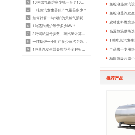
10吨燃气锅炉多少钱一台？10吨燃气设备热效率与价格关系
3
免检电热蒸汽设备
一吨蒸汽发生器的产气量是多少？
4
免检电蒸汽发生
如何计算一吨锅炉的天然气消耗？效率、热值和蒸汽参数
5
农林废料燃烧热
1吨蒸汽锅炉等于多少kW？
6
高温恒温供热选什
2吨锅炉型号参数、蒸汽量计算、燃气锅炉耗气量是多少？
7
1 吨电蒸汽发生
一吨锅炉一小时产多少蒸汽？效率计算与选型指南
8
1吨蒸汽发生器参数型号全解析：高效节能选型
产品烘干专用热源
9
精细防爆合成小
推荐产品