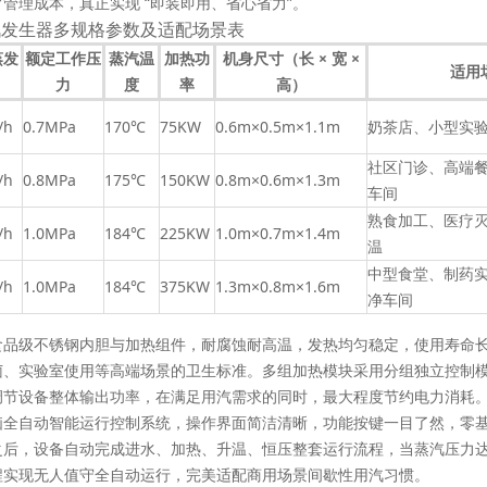
管理成本，真正实现 “即装即用、省心省力”。
汽发生器多规格参数及适配场景表
蒸发
额定工作压
蒸汽温
加热功
机身尺寸（长 × 宽 ×
适用
力
度
率
高）
/h
0.7MPa
170℃
75KW
0.6m×0.5m×1.1m
奶茶店、小型实
社区门诊、高端
/h
0.8MPa
175℃
150KW
0.8m×0.6m×1.3m
车间
熟食加工、医疗
/h
1.0MPa
184℃
225KW
1.0m×0.7m×1.4m
温
中型食堂、制药
/h
1.0MPa
184℃
375KW
1.3m×0.8m×1.6m
净车间
食品级不锈钢内胆与加热组件，耐腐蚀耐高温，发热均匀稳定，使用寿命
菌、实验室使用等高端场景的卫生标准。多组加热模块采用分组独立控制
调节设备整体输出功率，在满足用汽需求的同时，最大程度节约电力消耗
脑全自动智能运行控制系统，操作界面简洁清晰，功能按键一目了然，零
之后，设备自动完成进水、加热、升温、恒压整套运行流程，当蒸汽压力
程实现无人值守全自动运行，完美适配商用场景间歇性用汽习惯。