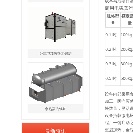
成本与后期日常
商用电磁蒸
规格型
额定
号
量
0.1 吨
100kg
0.2 吨
200kg
卧式电加热热水锅炉
0.3 吨
300kg
0.5 吨
500kg
设备内部采用
加工、医疗灭
块数量，灵活
余热蒸汽锅炉
设备搭载微电
程。一键启动
最新资讯
重启加热，全