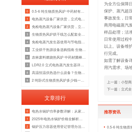
为全方位保障
保护、蒸汽超
0.5-6 吨生物质热风炉 中药材有机肥烘干线整套热源应用方案
0
事故发生，日
电热蒸汽设备厂家供货，立式电加热蒸汽发生器洁净供汽全套解决方案
1
商用电磁蒸汽
免检电热蒸汽设备厂家供货，立式电加热蒸汽发生器各吨位采购成本分析
2
样品处理；洁
生物质热风炉烘干线怎么配套全厂热源？多吨位锅炉改造维保一站式方案
3
日常使用过程中
免检电蒸汽发生器使用与节电指南，全吨位配置解析
4
以上。设备维
工业烘干热源设备选购指南 生物质热风炉源头厂家
5
行完成。
农林废料燃烧热风炉 中药材菌棒烘干风管安装锅炉厂家
6
如需了解设备详
LDR2.0 立式电热蒸汽发生器详解，水路防垢与电气绝缘故障检修指南
7
用汽需求、场
高温恒温供热选什么设备？生物质导热油炉管路清洗与炉膛维修实体厂家
8
2 吨卧式生物质热风炉多少钱一台 烘干热风管道安装炉膛除焦维修厂家
9
上一篇：小型商
下一篇：立式全
文章排行
电热水锅炉功率参数详解：从家用小型到工业级应用
推荐资讯
0
2025年电热水锅炉价格全解析｜家用/商用成本对比+选购指南
1
锅炉压力容器使用登记管理办法：流程、参数与注意事项
2
0.5-6 吨生