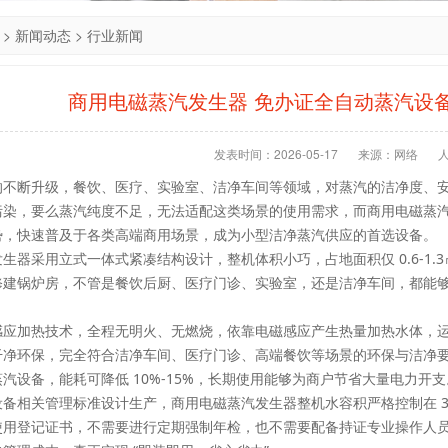
>
新闻动态
>
行业新闻
商用电磁蒸汽发生器 免办证全自动蒸汽设
发表时间：2026-05-17
来源：网络
的不断升级，餐饮、医疗、实验室、洁净车间等领域，对蒸汽的洁净度、
污染，要么蒸汽纯度不足，无法适配这类场景的使用需求，而商用电磁蒸
势，快速普及于各类高端商用场景，成为小型洁净蒸汽供应的首选设备。
生器采用立式一体式紧凑结构设计，整机体积小巧，占地面积仅 0.6-1
修建锅炉房，不管是餐饮后厨、医疗门诊、实验室，还是洁净车间，都能
感应加热技术，全程无明火、无燃烧，依靠电磁感应产生热量加热水体，
净环保，完全符合洁净车间、医疗门诊、高端餐饮等场景的环保与洁净要求
汽设备，能耗可降低 10%-15%，长期使用能够为商户节省大量电力开支
备相关管理标准设计生产，商用电磁蒸汽发生器整机水容积严格控制在 3
使用登记证书，不需要进行定期强制年检，也不需要配备持证专业操作人