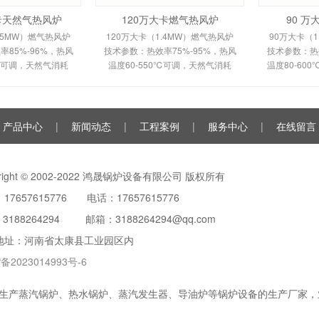
大卡天然气热风炉
120万大卡燃气热风炉
90 
.5MW）燃气热风炉
120万大卡（1.4MW）燃气热风炉
90万大卡（1
85%-96%，热风
技术参数：热效率75%-95%，热风
技术参数：热效
0℃可调，天然气消耗
温度60-550℃可调，天然气消耗
温度80-60
m³/h，鼓风机功率
120-150m³/h。剖析多头螺旋槽片/
100m³/h
多头螺旋槽片/双套管
全钢板套筒换热原理、间接换热技
平焰换热原
间接换热技术及
术及全自动控制。适用于
自动安全
产品中心
|
新闻动态
|
工程案例
|
服务中心
|
在线留言
yright © 2002-2022 鸿晟锅炉设备有限公司 版权所有
17657615776 电话：17657615776
：
3188264294
邮箱：3188264294@qq.com
地址：河南省太康县工业园区内
备2023014993号-6
生产蒸汽锅炉、热水锅炉、蒸汽发生器、导油炉等锅炉设备的生产厂家，