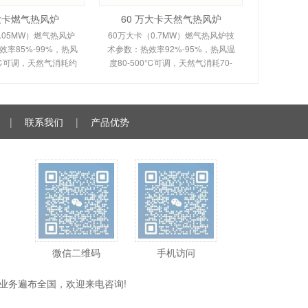
万大卡燃气热风炉
60 万大卡天然气热风炉
.05MW）燃气热风炉
60万大卡（0.7MW）燃气热风炉技
率85%-99%，热风
术参数：热效率92%-95%，热风温
0℃可调，天然气消耗约
度80-500℃可调，天然气消耗70-
。剖析多头螺旋槽片/涡壳
120m³/h。剖析烟风分离间接换热原
理、间接换热技术及全
理、室燃技术及全自动控制。适用
控制。适用于化工
于食品、粮食、物料烘干
|
联系我们
|
产品优势
微信二维码
手机访问
业务遍布全国，欢迎来电咨询!