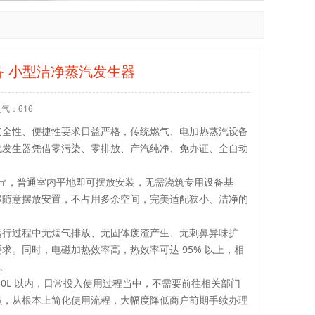
备 小型洁净蒸汽发生器
人气：
616
安全性、便捷性要求日益严格，传统燃气、电加热蒸汽设备
汽发生器凭借零污染、零排放、产汽纯净、免办证、全自动
.3㎡，普通室内平地即可摆放安装，无需浇筑专用设备基
够随意摆放安置，不占用多余空间，完美适配狭小、洁净的
运行过程中无烟气排放、无固体废渣产生、无刺鼻异味扩
。同时，电磁加热效率高，热效率可达 95% 以上，相
。
0L 以内，日常投入使用过程当中，不需要前往相关部门
员，从根本上简化使用流程，大幅度降低商户前期手续办理