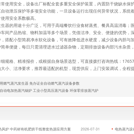
日常使用安全，设备出厂标配全套多重安全保护装置，内置防干烧缺水保
压自动泄压保护等多项安全功能，一旦设备运行出现任何异常状况，系统
常使用安全系数极高。
发生器的用途十分广泛，可用于高端餐饮行业食材蒸煮、餐具高温消毒；
净车间产品热缩、物料加温等多个场景，凭借洁净、安全、便捷的优势，
，搭配小型简易净水软化设备，可有效降低进水硬度，减少设备内胆与加热
护简单便捷，每日只需清理进水过滤器杂物，定期排放设备内部污水杂质
细规格、精准报价，或根据自身场景选型，可直接拨打咨询热线：17657
地大小、洁净要求，推荐最适配的机型，现货供应，上门安装调试，全程
用燃气蒸汽发生器 免办证全自动燃气蒸汽设备参数
自动电加热蒸汽锅炉 工业小型高压蒸汽设备 环保零排放蒸汽炉
物质热风炉 中药材有机肥烘干线整套热源应用方案
2026-07-31
电热蒸汽设