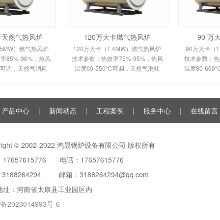
大卡天然气热风炉
120万大卡燃气热风炉
90 
.5MW）燃气热风炉
120万大卡（1.4MW）燃气热风炉
90万大卡（1
85%-96%，热风
技术参数：热效率75%-95%，热风
技术参数：热效
0℃可调，天然气消耗
温度60-550℃可调，天然气消耗
温度80-60
m³/h，鼓风机功率
120-150m³/h。剖析多头螺旋槽片/
100m³/h
多头螺旋槽片/双套管
全钢板套筒换热原理、间接换热技
平焰换热原
间接换热技术及
术及全自动控制。适用于
自动安全
产品中心
|
新闻动态
|
工程案例
|
服务中心
|
在线留言
yright © 2002-2022 鸿晟锅炉设备有限公司 版权所有
17657615776 电话：17657615776
：
3188264294
邮箱：3188264294@qq.com
地址：河南省太康县工业园区内
备2023014993号-6