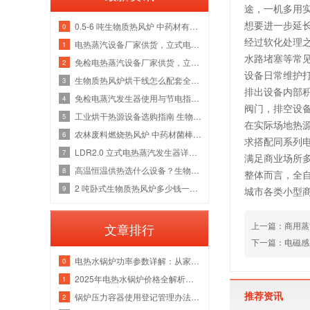
途，一机多用
想要进一步延
0.5-6 吨生物质热风炉 中药材有机肥烘干线整套热源应用方案
0
经过软化处理
电热蒸汽设备厂家供货，立式电加热蒸汽发生器洁净供汽全套解决方案
1
水路堵塞等常
免检电热蒸汽设备厂家供货，立式电加热蒸汽发生器各吨位采购成本分析
2
设备日常维护
生物质热风炉烘干线怎么配套全厂热源？多吨位锅炉改造维保一站式方案
3
排出设备内部
免检电蒸汽发生器使用与节电指南，全吨位配置解析
4
阀门，排空设
工业烘干热源设备选购指南 生物质热风炉源头厂家
5
在实际场地热
农林废料燃烧热风炉 中药材菌棒烘干风管安装锅炉厂家
6
求搭配同系列
LDR2.0 立式电热蒸汽发生器详解，水路防垢与电气绝缘故障检修指南
7
满足商业场所
高温恒温供热选什么设备？生物质导热油炉管路清洗与炉膛维修实体厂家
8
整体而言，全
2 吨卧式生物质热风炉多少钱一台 烘干热风管道安装炉膛除焦维修厂家
9
城市各类小型
上一篇：商用蒸
文章排行
下一篇：电磁感
电热水锅炉功率参数详解：从家用小型到工业级应用
0
2025年电热水锅炉价格全解析｜家用/商用成本对比+选购指南
1
推荐资讯
锅炉压力容器使用登记管理办法：流程、参数与注意事项
2