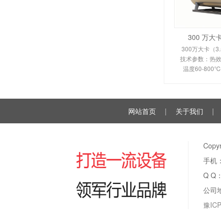
300 万
300万大卡（3
技术参数：热效率
温度60-80
350-450
110KW。剖析
换热原理、
网站首页
|
关于我们
|
Cop
手机：
Q Q
公司
豫ICP