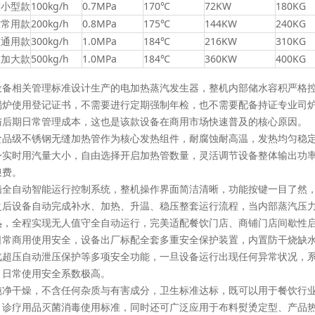
 吨小型款
100kg/h
0.7MPa
170℃
72KW
180KG
 吨常用款
200kg/h
0.8MPa
175℃
144KW
240KG
 吨通用款
300kg/h
1.0MPa
184℃
216KW
310KG
 吨加大款
500kg/h
1.0MPa
184℃
360KW
400KG
设备相关管理标准设计生产的电加热蒸汽发生器，整机内部储水容积严格
锅炉使用登记证书，不需要进行定期强制年检，也不需要配备持证专业司
与后期日常管理成本，这也是该款设备在商用市场快速普及的核心原因。
食品级不锈钢无缝加热管作为核心发热组件，耐腐蚀耐高温，发热均匀稳
身实时用汽量大小，自由选择开启加热管数量，灵活调节设备整体输出功
浪费。
脑全自动智能运行控制系统，整机操作界面简洁清晰，功能按键一目了然
之后设备自动完成补水、加热、升温、稳压整套运行流程，当内部蒸汽压
热，全程实现无人值守全自动运行，完美适配餐饮门店、商铺门店间歇性
日常商用使用安全，设备出厂标配全套多重安全保护装置，内置防干烧缺
汽超压自动泄压保护等多项安全功能，一旦设备运行出现任何异常状况，
，日常使用安全系数极高。
纯净干燥，不含任何杂质与有害成分，卫生标准达标，既可以用于餐饮行
、诊疗用品灭菌消毒使用标准，同时还可广泛应用于布料熨烫定型、产品