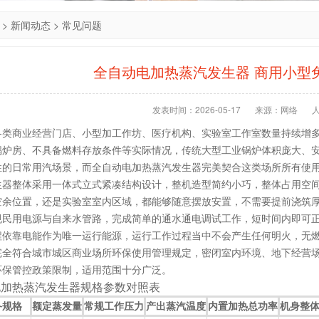
>
新闻动态
>
常见问题
全自动电加热蒸汽发生器 商用小型
发表时间：2026-05-17
来源：网络
各类商业经营门店、小型加工作坊、医疗机构、实验室工作室数量持续增
锅炉房、不具备燃料存放条件等实际情况，传统大型工业锅炉体积庞大、
性的日常用汽场景，而全自动电加热蒸汽发生器完美契合这类场所所有使
生器整体采用一体式立式紧凑结构设计，整机造型简约小巧，整体占用空
空余位置，还是实验室室内区域，都能够随意摆放安置，不需要提前浇筑
规民用电源与自来水管路，完成简单的通水通电调试工作，短时间内即可
程依靠电能作为唯一运行能源，运行工作过程当中不会产生任何明火，无
完全符合城市城区商业场所环保使用管理规定，密闭室内环境、地下经营
环保管控政策限制，适用范围十分广泛。
电加热蒸汽发生器规格参数对照表
备规格
额定蒸发量
常规工作压力
产出蒸汽温度
内置加热总功率
机身整