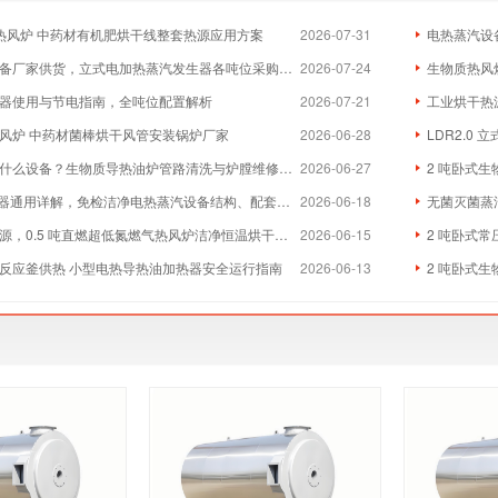
物质热风炉 中药材有机肥烘干线整套热源应用方案
2026-07-31
电热蒸汽设
厂家供货，立式电加热蒸汽发生器各吨位采购成本分析
2026-07-24
生物质热风炉
器使用与节电指南，全吨位配置解析
2026-07-21
工业烘干热
风炉 中药材菌棒烘干风管安装锅炉厂家
2026-06-28
LDR2.0
么设备？生物质导热油炉管路清洗与炉膛维修实体厂家
2026-06-27
2 吨卧式生
器通用详解，免检洁净电热蒸汽设备结构、配套与维保全指南
2026-06-18
无菌灭菌蒸
，0.5 吨直燃超低氮燃气热风炉洁净恒温烘干方案
2026-06-15
2 吨卧式常
反应釜供热 小型电热导热油加热器安全运行指南
2026-06-13
2 吨卧式