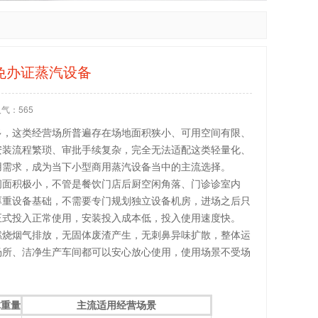
免办证蒸汽设备
人气：
565
多，这类经营场所普遍存在场地面积狭小、可用空间有限、
安装流程繁琐、审批手续复杂，完全无法适配这类轻量化、
用需求，成为当下小型商用蒸汽设备当中的主流选择。
间面积极小，不管是餐饮门店后厨空闲角落、门诊诊室内
厚重设备基础，不需要专门规划独立设备机房，进场之后只
正式投入正常使用，安装投入成本低，投入使用速度快。
燃烧烟气排放，无固体废渣产生，无刺鼻异味扩散，整体运
场所、洁净生产车间都可以安心放心使用，使用场景不受场
体重量
主流适用经营场景