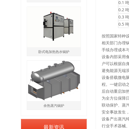
0.1
0.2
0.3
0.5
按照国家特种
相关部门办理
手续办理成本
卧式电加热热水锅炉
设备内部采用
户可以根据自
避免能源无端
设备搭载微电
程。一键启动
后自动重启加
为全方位保障
联动保护、蒸
余热蒸汽锅炉
安全事故发生
设备产出蒸汽
最新资讯
行业手术器械