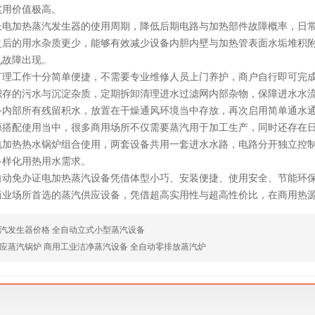
实用价值极高。
长电加热蒸汽发生器的使用周期，降低后期电路与加热部件故障概率，日
之后的用水杂质更少，能够有效减少设备内胆内壁与加热管表面水垢堆积
见故障出现。
打理工作十分简单便捷，不需要专业维修人员上门养护，商户自行即可完
积存的污水与沉淀杂质，定期拆卸清理进水过滤网内部杂物，保障进水水
备内部所有残留积水，放置在干燥通风环境当中存放，再次启用简单通水
源搭配使用当中，很多商用场所不仅需要蒸汽用于加工生产，同时还存在
电加热热水锅炉组合使用，两套设备共用一套进水水路，电路分开独立控
多样化用热用水需求。
自动免办证电加热蒸汽设备凭借体型小巧、安装便捷、使用安全、节能环
商业场所首选的蒸汽供应设备，凭借超高实用性与超高性价比，在商用热
汽发生器价格 全自动立式小型蒸汽设备
应蒸汽锅炉 商用工业洁净蒸汽设备 全自动零排放蒸汽炉