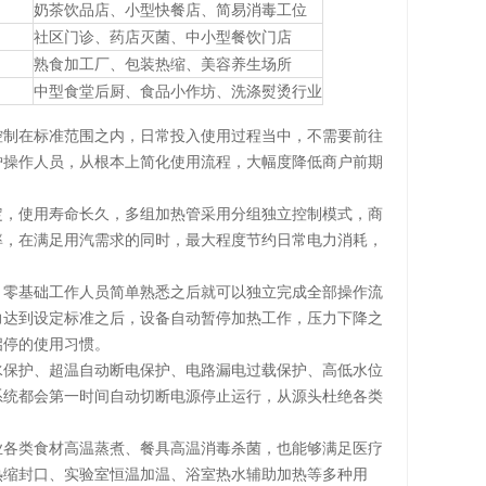
奶茶饮品店、小型快餐店、简易消毒工位
社区门诊、药店灭菌、中小型餐饮门店
熟食加工厂、包装热缩、美容养生场所
中型食堂后厨、食品小作坊、洗涤熨烫行业
控制在标准范围之内，日常投入使用过程当中，不需要前往
炉操作人员，从根本上简化使用流程，大幅度降低商户前期
定，使用寿命长久，多组加热管采用分组独立控制模式，商
率，在满足用汽需求的同时，最大程度节约日常电力消耗，
，零基础工作人员简单熟悉之后就可以独立完成全部操作流
力达到设定标准之后，设备自动暂停加热工作，压力下降之
启停的使用习惯。
水保护、超温自动断电保护、电路漏电过载保护、高低水位
系统都会第一时间自动切断电源停止运行，从源头杜绝各类
业各类食材高温蒸煮、餐具高温消毒杀菌，也能够满足医疗
热缩封口、实验室恒温加温、浴室热水辅助加热等多种用