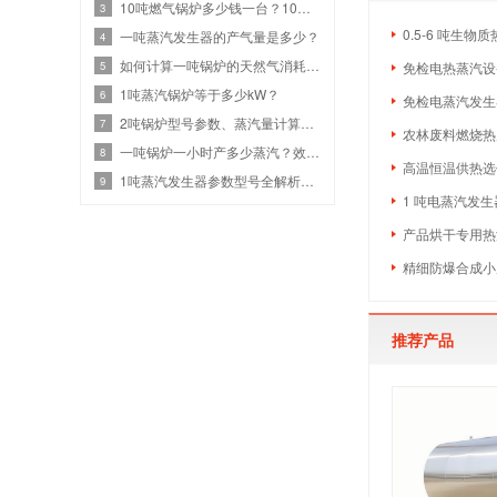
10吨燃气锅炉多少钱一台？10吨燃气设备热效率与价格关系
3
0.5-6 吨生
一吨蒸汽发生器的产气量是多少？
4
如何计算一吨锅炉的天然气消耗？效率、热值和蒸汽参数
5
免检电热蒸汽设备
1吨蒸汽锅炉等于多少kW？
6
免检电蒸汽发生
2吨锅炉型号参数、蒸汽量计算、燃气锅炉耗气量是多少？
7
农林废料燃烧热
一吨锅炉一小时产多少蒸汽？效率计算与选型指南
8
高温恒温供热选什
1吨蒸汽发生器参数型号全解析：高效节能选型
9
1 吨电蒸汽发生
产品烘干专用热源
精细防爆合成小
推荐产品