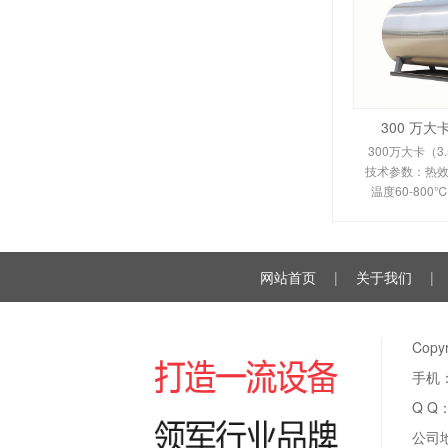
300 万
300万大卡（3
技术参数：热效率
温度60-80
350-450
110KW。剖析
换热原理、
网站首页
|
关于我们
|
Cop
手机：
Q Q
公司