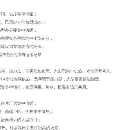
车间、仓库冬季供暖；
、民宿24小时生活热水；
小型办公楼集中供暖；
想办理复杂手续的中小型企业；
法建设独立锅炉房的场所。
锅炉核心优势与适用场景
温高、压力足，可实现远距离、大面积集中供热，末端供热均匀。
合24小时连续供热，负荷调节能力强，大型场景供能稳定。
配套多种辅机，实现供暖、热水、恒温多场景共用。
、连片厂房集中供暖；
院、高端小区、学校集中供热；
覆盖面积大的大型项目；
供热、对水温压力要求极高的场景。