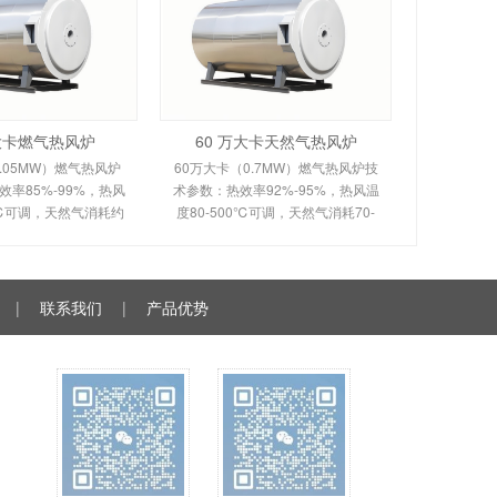
万大卡燃气热风炉
60 万大卡天然气热风炉
.05MW）燃气热风炉
60万大卡（0.7MW）燃气热风炉技
率85%-99%，热风
术参数：热效率92%-95%，热风温
0℃可调，天然气消耗约
度80-500℃可调，天然气消耗70-
。剖析多头螺旋槽片/涡壳
120m³/h。剖析烟风分离间接换热原
理、间接换热技术及全
理、室燃技术及全自动控制。适用
控制。适用于化工
于食品、粮食、物料烘干
|
联系我们
|
产品优势