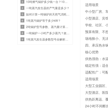
10吨燃气锅炉多少钱一台？10吨燃气设备热效率与价格关系
3
适用场景
一吨蒸汽发生器的产气量是多少？
4
中小型厂房、
如何计算一吨锅炉的天然气消耗？效率、热值和蒸汽参数
5
小型酒店、宾馆
1吨蒸汽锅炉等于多少kW？
6
学校、社区、
2吨锅炉型号参数、蒸汽量计算、燃气锅炉耗气量是多少？
7
预算有限、不
一吨锅炉一小时产多少蒸汽？效率计算与选型指南
8
场地狭小、无
1吨蒸汽发生器参数型号全解析：高效节能选型
9
四、承压热水
核心优势
供热强劲：水
稳定性强：适
适配性广：可
适用场景
大型工业园区
大型酒店、医
供热距离远、
24小时不间断