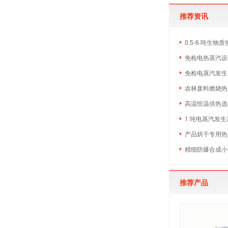
推荐资讯
0.5-6 吨生
免检电热蒸汽设备
免检电蒸汽发生
农林废料燃烧热
高温恒温供热选什
1 吨电蒸汽发生
产品烘干专用热源
精细防爆合成小
推荐产品