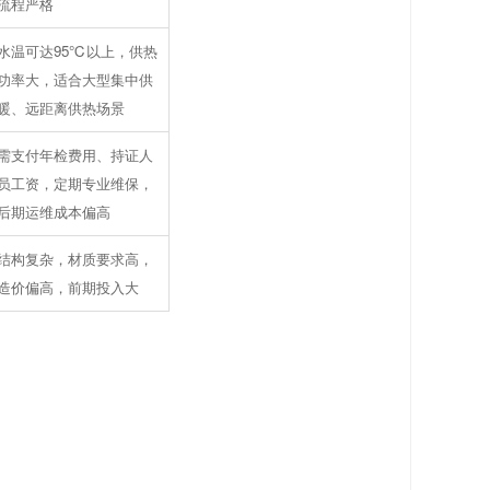
流程严格
水温可达95℃以上，供热
功率大，适合大型集中供
暖、远距离供热场景
需支付年检费用、持证人
员工资，定期专业维保，
后期运维成本偏高
结构复杂，材质要求高，
造价偏高，前期投入大