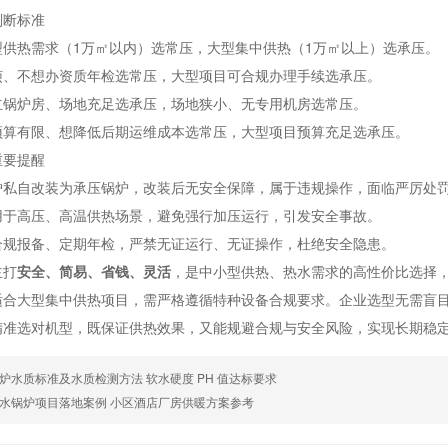
判断标准
型供热需求（1万㎡以内）选常压，大型集中供热（1万㎡以上）选承压。
烦、不想办资质年检选常压，大型项目可合规办理手续选承压。
立锅炉房、场地充足选承压，场地狭小、无专用机房选常压。
预算有限、想降低后期运维成本选常压，大型项目预算充足选承压。
重要提醒
炉私自改装为承压锅炉，改装后无安全保障，属于违规操作，面临严厉处
用于高压、高温供热场景，避免强行加压运行，引发安全事故。
合规报备、定期年检，严禁无证运行、无证操作，杜绝安全隐患。
主打
安全、简易、省钱、灵活
，是中小型供热、热水需求的高性价比选择
适合大型集中供热项目，需严格遵循特种设备合规要求。企业选型无需盲
精准选对机型，既保证供热效果，又能规避合规与安全风险，实现长期稳
炉水质标准及水质检测方法 软水硬度 PH 值达标要求
水锅炉项目落地案例 小区酒店厂房供暖方案参考