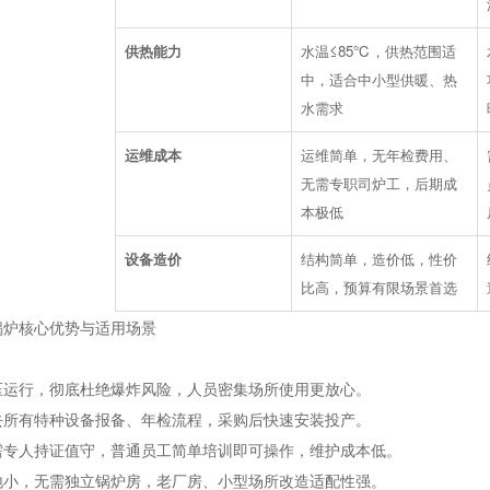
供热能力
水温≤85℃，供热范围适
中，适合中小型供暖、热
水需求
运维成本
运维简单，无年检费用、
无需专职司炉工，后期成
本极低
设备造价
结构简单，造价低，性价
比高，预算有限场景首选
锅炉核心优势与适用场景
压运行，彻底杜绝爆炸风险，人员密集场所使用更放心。
去所有特种设备报备、年检流程，采购后快速安装投产。
需专人持证值守，普通员工简单培训即可操作，维护成本低。
地小，无需独立锅炉房，老厂房、小型场所改造适配性强。