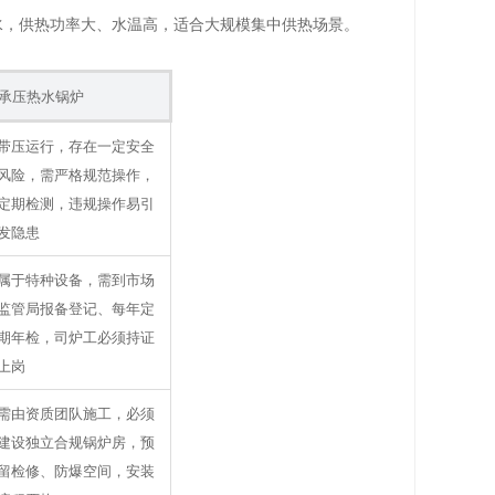
水，供热功率大、水温高，适合大规模集中供热场景。
承压热水锅炉
带压运行，存在一定安全
风险，需严格规范操作，
定期检测，违规操作易引
发隐患
属于特种设备，需到市场
监管局报备登记、每年定
期年检，司炉工必须持证
上岗
需由资质团队施工，必须
建设独立合规锅炉房，预
留检修、防爆空间，安装