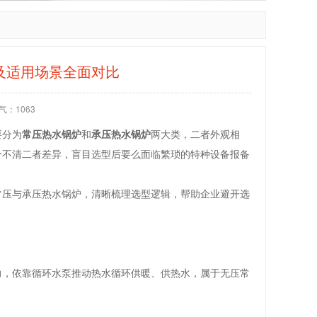
及适用场景全面对比
气：
1063
要分为
常压热水锅炉
和
承压热水锅炉
两大类，二者外观相
分不清二者差异，盲目选型后要么面临繁琐的特种设备报备
常压与承压热水锅炉，清晰梳理选型逻辑，帮助企业避开选
力，依靠循环水泵推动热水循环供暖、供热水，属于无压常