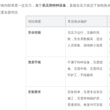
炉体内部承受一定压力，属于
承压类特种设备
，直接在压力状态下加热热
维度全面对比
对比维度
常压热水锅炉
安全性能
无压力运行，无爆炸风
险，安全系数极高，适合
人员密集、场地狭小场景
资质手续
不属于特种设备，无需报
备、无需年检、无需持证
司炉工，手续极简
安装要求
安装简单，无需专业承压
施工，无需单独锅炉房，
普通房间、角落均可安装