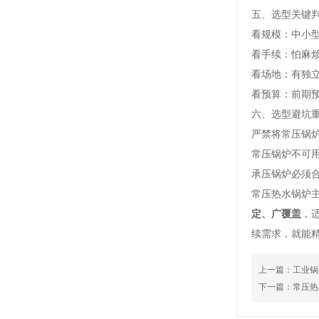
五、选型关键
看规模：中小
看手续：怕麻
看场地：有独
看预算：前期
六、选型避坑
严禁将常压锅
常压锅炉不可
承压锅炉必须
常压热水锅炉
定、广覆盖
，
续需求，就能
上一篇：工业锅
下一篇：常压热