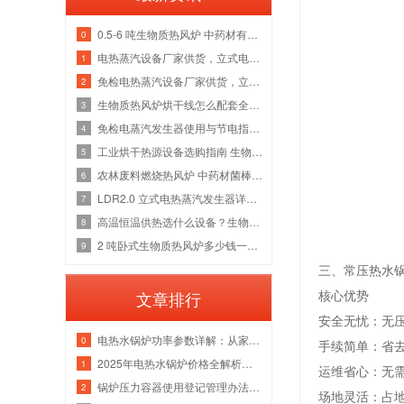
0.5-6 吨生物质热风炉 中药材有机肥烘干线整套热源应用方案
0
电热蒸汽设备厂家供货，立式电加热蒸汽发生器洁净供汽全套解决方案
1
免检电热蒸汽设备厂家供货，立式电加热蒸汽发生器各吨位采购成本分析
2
生物质热风炉烘干线怎么配套全厂热源？多吨位锅炉改造维保一站式方案
3
免检电蒸汽发生器使用与节电指南，全吨位配置解析
4
工业烘干热源设备选购指南 生物质热风炉源头厂家
5
农林废料燃烧热风炉 中药材菌棒烘干风管安装锅炉厂家
6
LDR2.0 立式电热蒸汽发生器详解，水路防垢与电气绝缘故障检修指南
7
高温恒温供热选什么设备？生物质导热油炉管路清洗与炉膛维修实体厂家
8
2 吨卧式生物质热风炉多少钱一台 烘干热风管道安装炉膛除焦维修厂家
9
三、常压热水
核心优势
文章排行
安全无忧：无
电热水锅炉功率参数详解：从家用小型到工业级应用
0
手续简单：省
2025年电热水锅炉价格全解析｜家用/商用成本对比+选购指南
1
运维省心：无
锅炉压力容器使用登记管理办法：流程、参数与注意事项
2
场地灵活：占