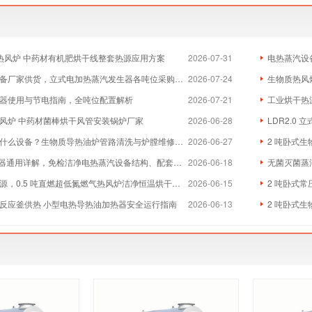
物质热风炉 中药材有机肥烘干线整套热源应用方案
2026-07-31
电热蒸汽设
厂家供货，立式电加热蒸汽发生器各吨位采购成本分析
2026-07-24
生物质热风炉
器使用与节电指南，全吨位配置解析
2026-07-21
工业烘干热
风炉 中药材菌棒烘干风管安装锅炉厂家
2026-06-28
LDR2.0
么设备？生物质导热油炉管路清洗与炉膛维修实体厂家
2026-06-27
2 吨卧式生
器通用详解，免检洁净电热蒸汽设备结构、配套与维保全指南
2026-06-18
无菌灭菌蒸
，0.5 吨直燃超低氮燃气热风炉洁净恒温烘干方案
2026-06-15
2 吨卧式常
反应釜供热 小型电热导热油加热器安全运行指南
2026-06-13
2 吨卧式