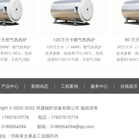
大卡天然气热风炉
120万大卡燃气热风炉
90 
.5MW）燃气热风炉
120万大卡（1.4MW）燃气热风炉
90万大卡（1
85%-96%，热风
技术参数：热效率75%-95%，热风
技术参数：热效
0℃可调，天然气消耗
温度60-550℃可调，天然气消耗
温度80-60
m³/h，鼓风机功率
120-150m³/h。剖析多头螺旋槽片/
100m³/h
多头螺旋槽片/双套管
全钢板套筒换热原理、间接换热技
平焰换热原
间接换热技术及
术及全自动控制。适用于
自动安全
产品中心
|
新闻动态
|
工程案例
|
服务中心
|
在线留言
yright © 2002-2022 鸿晟锅炉设备有限公司 版权所有
17657615776 电话：17657615776
：
3188264294
邮箱：3188264294@qq.com
地址：河南省太康县工业园区内