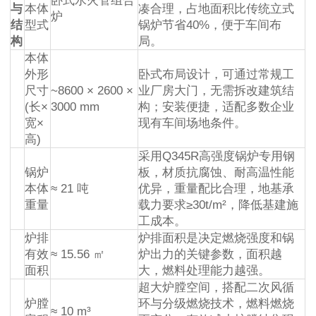
卧式水火管组合
与
本体
凑合理，占地面积比传统立式
炉
结
型式
锅炉节省40%，便于车间布
构
局。
本体
外形
卧式布局设计，可通过常规工
尺寸
~8600 × 2600 ×
业厂房大门，无需拆改建筑结
(长×
3000 mm
构；安装便捷，适配多数企业
宽×
现有车间场地条件。
高)
采用Q345R高强度锅炉专用钢
锅炉
板，材质抗腐蚀、耐高温性能
本体
≈ 21 吨
优异，重量配比合理，地基承
重量
载力要求≥30t/m²，降低基建施
工成本。
炉排
炉排面积是决定燃烧强度和锅
有效
≈ 15.56 ㎡
炉出力的关键参数，面积越
面积
大，燃料处理能力越强。
超大炉膛空间，搭配二次风循
炉膛
环与分级燃烧技术，燃料燃烧
≈ 10 m³