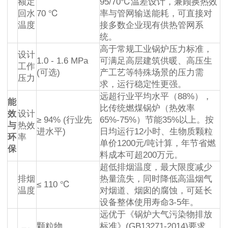
额定
95/70℃温差设计，兼顾换热效
回水
70 ℃
率与管网输送能耗，可直接对
温度
接多数企业现有供热管网系
统。
高于常规工业锅炉压力标准，
设计
1.0 - 1.6 MPa
可满足高层建筑供暖、高压生
工作
(可选)
产工艺等特殊场景的压力需
压力
求，运行稳定性更强。
远超行业平均水平（88%），
能
比传统燃煤锅炉（热效率
效
设计
≥ 94% (行业先
65%-75%）节能35%以上。按
与
热效
进水平)
日均运行12小时、生物质颗粒
环
率
单价1200元/吨计算，年节省燃
保
料成本可超200万元。
超低排烟温度，最大限度减少
排烟
热量流失，同时降低高温烟气
≤ 110 ℃
温度
对烟道、烟囱的腐蚀，可延长
设备整体使用寿命3-5年。
远优于《锅炉大气污染物排放
颗粒物
标准》(GB13271-2014)要求，