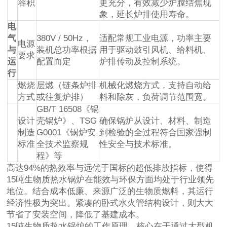
容积
更充分，有效减少炉膛结焦现
象，延长炉排使用寿命。
电
气
380V / 50Hz，
适配常规工业电源，功率主要
电源
与
装机总功率根据
用于驱动鼓引风机、给料机、
要求
运
配置而定
炉排传动及控制系统。
行
燃烧
层燃（链条炉排
机械化燃烧方式，支持自动给
方式
或往复炉排）
料和除灰，负荷调节范围宽。
GB/T 16508《锅
设计
壳锅炉》、TSG
确保锅炉从设计、材料、制造
制造
G0001《锅炉安
到检验的全过程符合国家强制
标准
全技术监察规
性安全与技术标准。
程》等
高达94%的热效率与远优于国标的超低排放指标，使得
15吨生物质热水锅炉在能效与环保方面均处于行业领先
地位。结合成本低廉、来源广泛的生物质燃料，其运行
经济性极为突出。紧凑的卧式水火管结构设计，则大大
节省了安装空间，降低了基建成本。
15吨生物质热水锅炉的工作原理，核心在于通过大型机