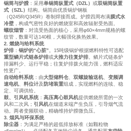
锅筒与炉膛
：采用
单锅筒纵置式（DZL）
或
双锅筒纵置
式（SZL）
结构。锅筒由优质锅炉钢板
（Q245R/Q345R）卷制焊接而成。炉膛四周布满
膜式水
冷壁
，构成气密性良好的燃烧室和高效辐射受热面。
螺纹烟管
：对流受热面的核心，采用φ60×4mm规格的螺
纹管，数量可达140根，大幅强化换热效果。
2. 燃烧与给料系统
炉排
：
锅炉的“心脏”
。15吨级锅炉根据燃料特性可选配
重型鳞片式链条炉排
或
大推力往复炉排
。鳞片式链条炉
排漏料少、运行平稳；往复炉排拨火能力强，燃料适应
性更广。
自动给料系统
：由
大型储料仓
、
双螺旋输送机
、
变频调
速电机
、
料位计
及
防堵装置
组成，实现燃料的连续、稳
定、可调供给。
鼓、引风机系统
：
高压离心鼓风机
提供燃烧所需的一次
风和二次风；
引风机
在烟道末端产生负压，引导烟气流
动。两者变频联动，精确维持炉膛微负压。
3. 烟风与环保系统
除尘器
：为满足严格的超低排放标准（如颗粒物