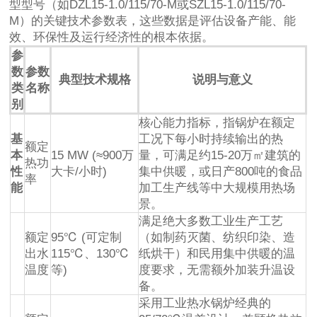
型型号（如DZL15-1.0/115/70-M或SZL15-1.0/115/70-
M）的关键技术参数表，这些数据是评估设备产能、能
效、环保性及运行经济性的根本依据。
参
数
参数
典型技术规格
说明与意义
类
名称
别
核心能力指标，指锅炉在额定
基
工况下每小时持续输出的热
额定
本
15 MW (≈900万
量，可满足约15-20万㎡建筑的
热功
性
大卡/小时)
集中供暖，或日产800吨的食品
率
能
加工生产线等中大规模用热场
景。
满足绝大多数工业生产工艺
额定
95℃ (可定制
（如制药灭菌、纺织印染、造
出水
115℃、130℃
纸烘干）和民用集中供暖的温
温度
等)
度要求，无需额外加装升温设
备。
采用工业热水锅炉经典的