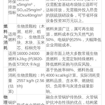
环保
≤5mg/m³，
仅需配套基础布袋除尘器即可
排放
SO₂≤25mg/m³，
达标排放，无需额外投入昂贵
指标
NOx≤40mg/m³
的脱硫脱硝设备，可节省环保
设备投资30万元以上。
燃
生物质颗粒（木
燃料来源广泛，属可再生能
料
屑、秸秆、稻
适用
源，燃料成本仅为天然气的
与
壳）、生物质压
燃料
50%、电锅炉的25%，大幅降低
消
块、木块、玉米
企业用能成本。
耗
芯、棕榈壳等
适用
16000-24000
兼容市面上绝大多数常规生物
燃料
kJ/kg (约3820-
质燃料，无需定制特殊燃料，
热值
5730大卡/kg)
降低燃料采购与供应风险。
燃料
基于热效率88%、燃料热值
消耗
生物质颗粒：约
4000 kcal/kg计算。实际消耗受
量
2557 kg/h (2.56
燃料品质、含水率、燃烧组
(估
t/h)
织、负荷率与灰渣含碳量影
算)
响。
物
融合水管锅炉传热快、火管锅
理
锅炉
炉抗冲击性强的优点，结构紧