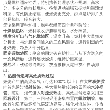
点是燃料适应性强，特别擅长处理形状不规则、高水
分、多灰分的散状燃料。往复运动能强烈搅动和翻滚燃
料层，有效防止结焦，使燃烧更充分。缺点是炉排片头
部易烧坏，噪音较大。
无论采用哪种炉排，燃料都经历四个典型阶段：
干燥预热区
：燃料吸收炉膛辐射热，水分蒸发。
挥发分析出与气化燃烧区
：温度升高，燃料中大量挥发
分析出，与炉膛空间通入的
二次风
混合，进行剧烈的气
相燃烧，释放大部分热量。
固定碳燃烧区
：剩余的固定碳在炉排上与从下方送入的
一次风
接触，进行层状燃烧，维持炉膛高温。
燃尽区
：残碳最终燃尽，灰渣被推入尾部灰斗自动排
出。
3. 热能传递与高效换热过程
燃烧产生的高温烟气（可达1000℃以上）在
大容积炉膛
内首先通过
辐射传热
，将大量热量传递给四周的
水冷壁
管
。随后，烟气进入
对流受热面
。高效型号通常采用
三
回程设计
，第二、三回程采用密集布置的
螺纹烟管
。螺
纹管能显著破坏烟气层流边界层，强化对流传热，传热
面积比光管增加约30%，是保证锅炉高热效率的关键部