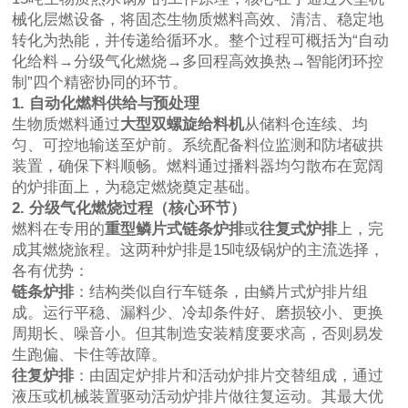
械化层燃设备，将固态生物质燃料高效、清洁、稳定地
转化为热能，并传递给循环水。整个过程可概括为“自动
化给料→分级气化燃烧→多回程高效换热→智能闭环控
制”四个精密协同的环节。
1. 自动化燃料供给与预处理
生物质燃料通过
大型双螺旋给料机
从储料仓连续、均
匀、可控地输送至炉前。系统配备料位监测和防堵破拱
装置，确保下料顺畅。燃料通过播料器均匀散布在宽阔
的炉排面上，为稳定燃烧奠定基础。
2. 分级气化燃烧过程（核心环节）
燃料在专用的
重型鳞片式链条炉排
或
往复式炉排
上，完
成其燃烧旅程。这两种炉排是15吨级锅炉的主流选择，
各有优势：
链条炉排
：结构类似自行车链条，由鳞片式炉排片组
成。运行平稳、漏料少、冷却条件好、磨损较小、更换
周期长、噪音小。但其制造安装精度要求高，否则易发
生跑偏、卡住等故障。
往复炉排
：由固定炉排片和活动炉排片交替组成，通过
液压或机械装置驱动活动炉排片做往复运动。其最大优