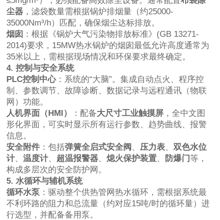
≤5mg/m³），必须配备高效除尘设备。通常配置
布袋除
尘器
，滤袋数量需根据锅炉排烟量（约25000-
35000Nm³/h）匹配，确保烟尘达标排放。
烟囱
：根据《锅炉大气污染物排放标准》(GB 13271-
2014)要求，15MW热水锅炉的烟囱最低允许高度通常为
35米以上，需根据现场情况和环保要求最终确定。
4. 控制与安全系统
PLC控制中心
：系统的“大脑”。集成自动点火、程序控
制、参数调节、故障诊断、数据记录与远程通讯（物联
网）功能。
人机界面（HMI）
：配备
大尺寸工业触摸屏
，全中文图
形化界面，可实时显示所有运行参数、趋势曲线、报警
信息。
安全附件
：包括
弹簧全启式安全阀
、
压力表
、
双色水位
计
、
温度计
、
超温报警器
、
熄火保护装置
、
防爆门
等，
构成多层次的安全防护网。
5. 水循环与辅机系统
循环水泵
：驱动整个供热管网热水循环，需根据系统最
不利环路的阻力和总流量（约对应15吨/时的循环量）进
行选型，并配备备用泵。