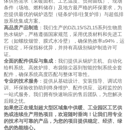
体供热需求（采暖面积、工艺温度、负荷曲线）、现场
条件（场地、燃料储存）及地方最严格的环保要求，为
您提供最优的锅炉选型（链条炉排/往复炉排）与超低排
放系统集成方案。
高品质产品制造
：我们生产的DZL15/SZL15系列生物质
热水锅炉，严格遵循国家规范，采用优质材料和先进工
艺（如螺纹烟管、膜式水冷壁），确保热效率≥94%，运
行稳定，环保指标优异，并持有高级别锅炉制造许可
证。
全面的配件供应与集成
：我们提供从锅炉主机、自动化
给料系统、高效炉排、布袋除尘器到智能控制系统全套
配件，确保系统高度匹配与整体可靠性。
专业的技术服务
：提供从基础设计、安装指导、调试培
训、环保验收协助到终身维护、配件供应、远程监控的
一站式服务。我们拥有快速响应的售后团队，为您解决
后顾之忧。
如果您正在规划超大型区域集中供暖、工业园区工艺供
热或连续生产用热项目，欢迎随时垂询！让我们用专业
的技术与可靠的产品，为您的项目提供稳定、经济、绿
色的热能核心。