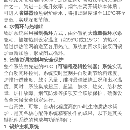
件之一。为进一步提升效率，烟气在离开锅炉本体后，
可进入
省煤器
预热锅炉给水，将排烟温度降至110℃甚至
更低，实现深度节能。
4. 水循环与热输出
锅炉系统采用
强制循环
方式，由外置的
大流量循环水泵
驱动。被加热到设定温度（如95℃或115℃）的热水，
通过供热管网输送至各用热点。系统的回水则被泵回锅
炉重新加热，形成闭式循环。
5. 智能协调控制与安全保护
整个系统由先进的
PLC（可编程逻辑控制器）系统
实现
全自动闭环控制。系统实时监测并自动调节给料速度、
炉排行进速度、鼓引风量，维持最佳燃烧工况和出水温
度。同时，系统集成超压、超温、缺水、熄火、给料故
障、炉排故障、烟气防爆等多项安全联锁保护，确保设
备全天候安全稳定运行。
一台高效、可靠、自动化程度高的15吨生物质热水锅
炉，是其各核心配件系统精密协作的成果。以下是其关
键配件系统的构成与功能详解：
1. 锅炉主机系统