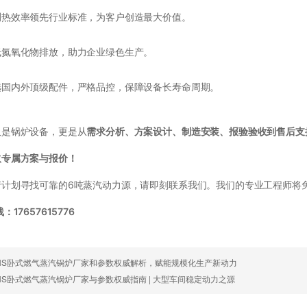
测热效率领先行业标准，为客户创造最大价值。
低氮氧化物排放，助力企业绿色生产。
选国内外顶级配件，严格品控，保障设备长寿命周期。
仅是锅炉设备，更是从
需求分析、方案设计、制造安装、报验验收到售后支
取专属方案与报价！
产计划寻找可靠的6吨蒸汽动力源，请即刻联系我们。我们的专业工程师将
17657615776
NS卧式燃气蒸汽锅炉厂家和参数权威解析，赋能规模化生产新动力
NS卧式燃气蒸汽锅炉厂家与参数权威指南 | 大型车间稳定动力之源