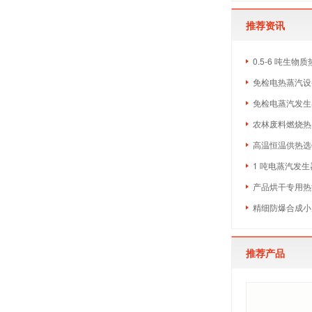
推荐资讯
0.5-6 吨生
免检电热蒸汽设备
免检电蒸汽发生
农林废料燃烧热
高温恒温供热选什
1 吨电蒸汽发生
产品烘干专用热源
精细防爆合成小
推荐产品