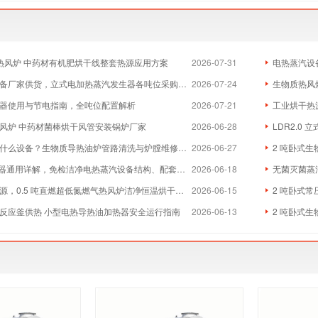
物质热风炉 中药材有机肥烘干线整套热源应用方案
2026-07-31
电热蒸汽设
厂家供货，立式电加热蒸汽发生器各吨位采购成本分析
2026-07-24
生物质热风炉
器使用与节电指南，全吨位配置解析
2026-07-21
工业烘干热
风炉 中药材菌棒烘干风管安装锅炉厂家
2026-06-28
LDR2.0
么设备？生物质导热油炉管路清洗与炉膛维修实体厂家
2026-06-27
2 吨卧式生
器通用详解，免检洁净电热蒸汽设备结构、配套与维保全指南
2026-06-18
无菌灭菌蒸
，0.5 吨直燃超低氮燃气热风炉洁净恒温烘干方案
2026-06-15
2 吨卧式常
反应釜供热 小型电热导热油加热器安全运行指南
2026-06-13
2 吨卧式