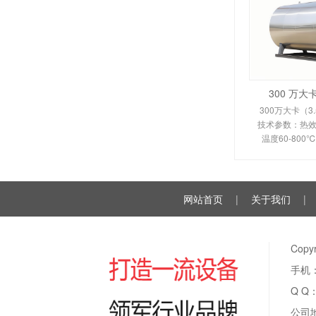
300 万
300万大卡（3
技术参数：热效率
温度60-80
350-450
110KW。剖析
换热原理、
网站首页
|
关于我们
|
Cop
手机：
Q Q
公司