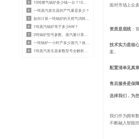
10吨燃气锅炉多少钱一台？10吨燃气设备热效率与价格关系
3
面对市场上众
一吨蒸汽发生器的产气量是多少？
4
如何计算一吨锅炉的天然气消耗？效率、热值和蒸汽参数
5
1吨蒸汽锅炉等于多少kW？
6
资质是底线
：
2吨锅炉型号参数、蒸汽量计算、燃气锅炉耗气量是多少？
7
一吨锅炉一小时产多少蒸汽？效率计算与选型指南
8
技术实力是核
1吨蒸汽发生器参数型号全解析：高效节能选型
9
案。
配置清单见真
售后服务是保
选择我们，为
我们作为拥有数
不断融入智能