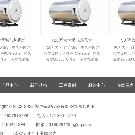
大卡天然气热风炉
120万大卡燃气热风炉
90 
.5MW）燃气热风炉
120万大卡（1.4MW）燃气热风炉
90万大卡（1
85%-96%，热风
技术参数：热效率75%-95%，热风
技术参数：热效
0℃可调，天然气消耗
温度60-550℃可调，天然气消耗
温度80-60
m³/h，鼓风机功率
120-150m³/h。剖析多头螺旋槽片/
100m³/h
多头螺旋槽片/双套管
全钢板套筒换热原理、间接换热技
平焰换热原
间接换热技术及
术及全自动控制。适用于
自动安全
产品中心
|
新闻动态
|
工程案例
|
服务中心
|
在线留言
yright © 2002-2022 鸿晟锅炉设备有限公司 版权所有
17657615776 电话：17657615776
：
3188264294
邮箱：3188264294@qq.com
地址：河南省太康县工业园区内