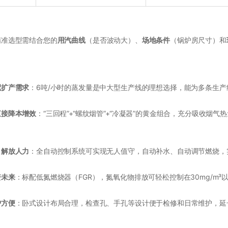
精准选型需结合您的
用汽曲线
（是否波动大）、
场地条件
（锅炉房尺寸）和
配扩产需求
：6吨/小时的蒸发量是中大型生产线的理想选择，能为多条生
直接降本增效
：“三回程”+“螺纹烟管”+“冷凝器”的黄金组合，充分吸收
，解放人力
：全自动控制系统可实现无人值守，自动补水、自动调节燃烧，
资未来
：标配低氮燃烧器（FGR），氮氧化物排放可轻松控制在30mg/m
护方便
：卧式设计布局合理，检查孔、手孔等设计便于检修和日常维护，延