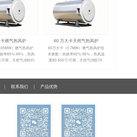
万大卡燃气热风炉
60 万大卡天然气热风炉
.05MW）燃气热风炉
60万大卡（0.7MW）燃气热风炉技
率85%-99%，热风
术参数：热效率92%-95%，热风温
0℃可调，天然气消耗约
度80-500℃可调，天然气消耗70-
。剖析多头螺旋槽片/涡壳
120m³/h。剖析烟风分离间接换热原
理、间接换热技术及全
理、室燃技术及全自动控制。适用
控制。适用于化工
于食品、粮食、物料烘干
|
联系我们
|
产品优势