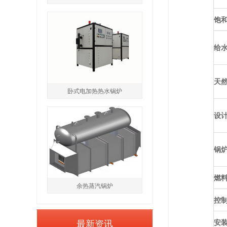
饱
给
天
卧式电加热热水锅炉
设
锅
燃
余热蒸汽锅炉
控
最新资讯
安