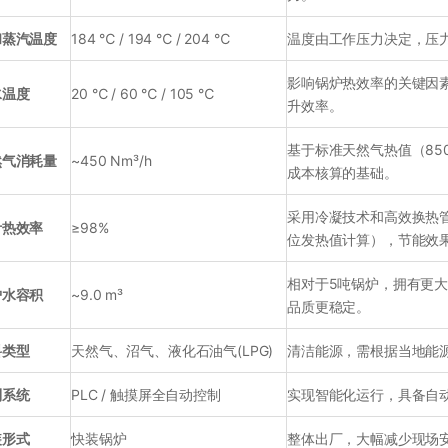
和蒸汽温度
184 ℃ / 194 ℃ / 204 ℃
温度由工作压力决定，压
影响锅炉热效率的关键因素
水温度
20 ℃ / 60 ℃ / 105 ℃
升效率。
基于标准天然气热值（850
然气消耗量
~450 Nm³/h
成本核算的基础。
采用冷凝技术和高效换热管
计热效率
≥98%
位发热值计算），节能效
相对于5吨锅炉，拥有更
炉水容积
~9.0 m³
品质更稳定。
料类型
天然气、沼气、液化石油气(LPG)
清洁能源，需根据当地能
制系统
PLC / 触摸屏全自动控制
实现智能化运行，具备自
装形式
快装锅炉
整体出厂，大幅减少现场