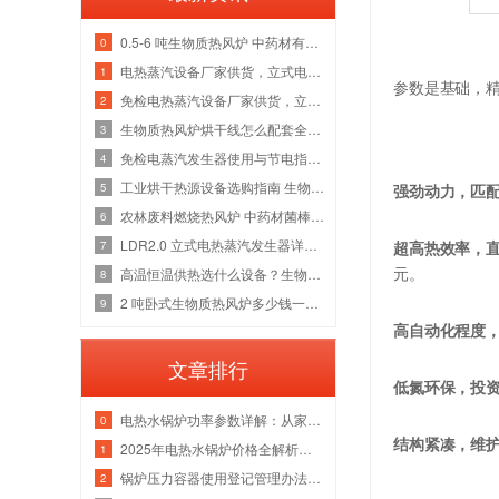
0.5-6 吨生物质热风炉 中药材有机肥烘干线整套热源应用方案
0
电热蒸汽设备厂家供货，立式电加热蒸汽发生器洁净供汽全套解决方案
1
参数是基础，
免检电热蒸汽设备厂家供货，立式电加热蒸汽发生器各吨位采购成本分析
2
生物质热风炉烘干线怎么配套全厂热源？多吨位锅炉改造维保一站式方案
3
免检电蒸汽发生器使用与节电指南，全吨位配置解析
4
工业烘干热源设备选购指南 生物质热风炉源头厂家
5
强劲动力，匹
农林废料燃烧热风炉 中药材菌棒烘干风管安装锅炉厂家
6
LDR2.0 立式电热蒸汽发生器详解，水路防垢与电气绝缘故障检修指南
7
超高热效率，
高温恒温供热选什么设备？生物质导热油炉管路清洗与炉膛维修实体厂家
元。
8
2 吨卧式生物质热风炉多少钱一台 烘干热风管道安装炉膛除焦维修厂家
9
高自动化程度
文章排行
低氮环保，投
电热水锅炉功率参数详解：从家用小型到工业级应用
0
结构紧凑，维
2025年电热水锅炉价格全解析｜家用/商用成本对比+选购指南
1
锅炉压力容器使用登记管理办法：流程、参数与注意事项
2