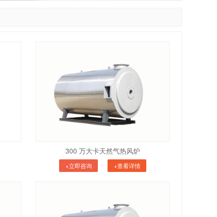
300 万大卡天然气热风炉
+立即咨询
+查看详情