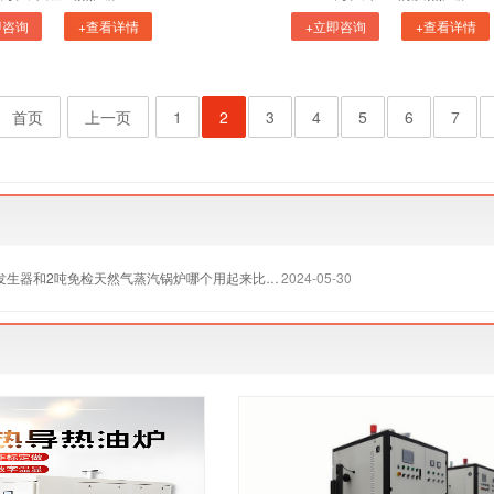
即咨询
+查看详情
+立即咨询
+查看详情
首页
上一页
1
2
3
4
5
6
7
生器和2吨免检天然气蒸汽锅炉哪个用起来比较省钱
2024-05-30