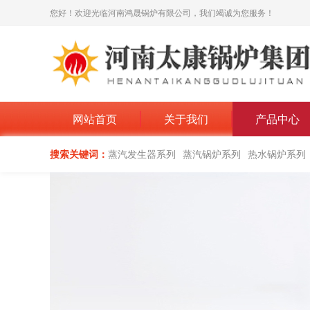
您好！欢迎光临河南鸿晟锅炉有限公司，我们竭诚为您服务！
网站首页
关于我们
产品中心
搜索关键词：
蒸汽发生器系列
蒸汽锅炉系列
热水锅炉系列