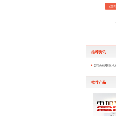
+立
推荐资讯
2吨免检电蒸汽发
推荐产品