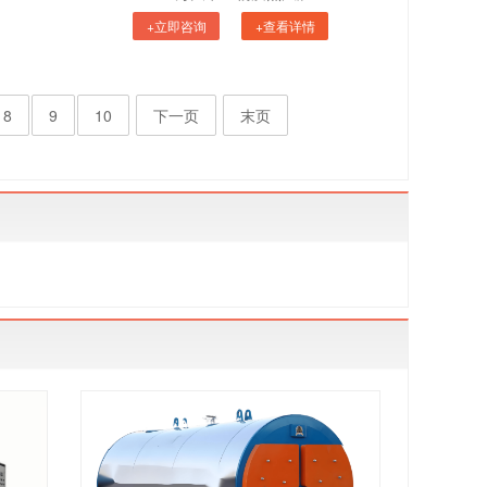
+立即咨询
+查看详情
8
9
10
下一页
末页