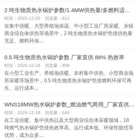
2 吨生物质热水锅炉参数/1.4MW供热量/多燃料适配-运行成本低
时间：2025-12-20 浏览量：811
在集中供暖、大型养殖场保温、中小型工业厂房采暖、乡镇
商业综合体供热等场景中，2 吨生物质热水锅炉凭借供热量
充足、燃料环保...
0.5 吨生物质热水锅炉参数 厂家直供 88% 热效率
时间：2025-12-18 浏览量：858
在小型工业生产、养殖场供暖、农村集中供热、小型商业场
所采暖等场景中，0.5 吨生物质热水锅炉凭借燃料环保可再
生、运行成本...
WNS18MW热水锅炉参数_燃油燃气两用_厂家直供_能效≥95%
时间：2025-12-18 浏览量：649
在工业供暖、集中供热以及大型商业综合体采暖领域，18
吨燃气热水锅炉凭借热效率高、运行成本低、环保性能优等
优势，成为众多...